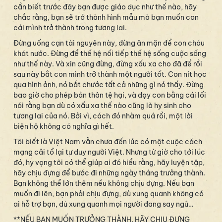
cần biết trước đây bạn được giáo dục như thế nào, hãy
chắc rằng, bạn sẽ trở thành hình mẫu mà bạn muốn con
cái mình trở thành trong tương lai.
Đừng uống cạn tài nguyên này, đừng ăn mặn để con cháu
khát nước. Đừng để thế hệ nối tiếp thế hệ sống cuộc sống
như thế này. Và xin cũng đừng, đừng xấu xa cho đã để rồi
sau này bắt con mình trở thành một người tốt. Con nít học
qua hình ảnh, nó bắt chước tất cả những gì nó thấy. Đừng
bao giờ cho phép bản thân tệ hại, và dạy con bằng cái lối
nói rằng bạn dù có xấu xa thế nào cũng là hy sinh cho
tương lai của nó. Bởi vì, cách đó nhàm quá rồi, một lời
biện hộ không có nghĩa gì hết.
Tôi biết là Việt Nam vẫn chưa đến lúc có một cuộc cách
mạng cải tổ lại tư duy người Việt. Nhưng từ giờ cho tới lúc
đó, hy vọng tôi có thể giúp ai đó hiểu rằng, hãy luyện tập,
hãy chịu đựng để bước đi những ngày tháng trưởng thành.
Bạn không thể lớn thêm nếu không chịu đựng. Nếu bạn
muốn đi lên, bạn phải chịu đựng, dù xung quanh không có
ai hỗ trợ bạn, dù xung quanh mọi người đang say ngủ…
**NẾU BẠN MUỐN TRƯỞNG THÀNH, HÃY CHỊU ĐỰNG