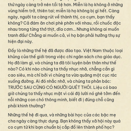
thứ ngày càng trở nên tồi tệ hơn. Miễn là họ không ở những
vùng hiểm trở, thiên tai; miễn là họ không bị gì hết. Càng
ngày, người ta càng rút về thành thị, co cụm, bạn thấy
không? Cả đám ăn chơi phè phỡn với nhau, rồi chuốc độc
nhau trong từng thớ thịt, dĩa cơm… Nhưng không ai muốn
tranh đấu! Chẳng ai muốn cả, vì họ bận phải hưởng thụ sự
hiện đại này.
Đấy là những thế hệ đã được đào tạo. Việt Nam thuộc loại
khủng của thế giới trong việc chi ngân sách cho giáo dục.
Họ đã làm gì, và chúng ta đã tôi luyện bản thân như thế
nào? Có khi nào chúng ta thấy nhục nhã, chẳng cần gì
cao siêu, mà chỉ bởi vì chúng ta vừa quăng một cục rác
xuống đường. Ai đó nhắc nhở, và chúng ta phản bác:
TRƯỚC SAU CŨNG CÓ NGƯỜI QUÉT THÔI. Liệu có bao
giờ chúng ta thấy nhục mặt vì cái độ lười nó ghê tởm đến
nỗi những con chó thông minh, biết đi ị đúng chỗ cũng
phải khinh thường?
Những thế hệ đi qua, và những bài học của các bậc mẹ
cha ngày càng thực dụng. Bạn không thấy xã hội này quá
co cụm từ khi bạn chuẩn bị cắp đồ lên thành phố học?