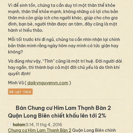
Vì để sinh tồn, chúng ta cần duy trì một thân thể khỏe
mạnh, thân thể khỏe mạnh, không những có lợi cho bản
thân mà còn giúp ích cho người khác, giúp cho cho gia
đình, bạn bè, người thân được an tâm, đây cũng là một
hành vì hiếu thảo.
Mỗi tối trước khi đi ngủ, chúng ta cần nhìn nhận lại chính
bản thân mình rằng ngày hôm nay mình có tức giận hay
không?
Và đúng như vậy, “Tĩnh” cũng là một trí huệ. Đời người dài
hay ngắn, thì thành bại cả một đời chủ yếu là do tĩnh khí
quyết định!
Minh Vũ (
daikynguyenvn.com
)
ĐÀ LẠT TALK
Bán Chung cư Him Lam Thạnh Bàn 2
Quận Long Biên chiết khấu lên tới 2%
halam
3:14, 11 thg 4, 2016
Chung cư Him Lam Thạnh Bàn 2
Quận Long Biên chính