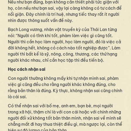
Nếu như bạn đúng, bạn không cần thiết phải tức giận với
họ, còn nếu như bạn sai, vậy lại càng không có tư cách để
nổi giận. Đây chính là trí huệ, nhưng tiếc thay rất ít người
nhìn được thông suốt vấn đề này.
Bạch Long vương, nhân vật truyền kỳ của Thái Lan từng
nói: “Người có tĩnh khí tốt, phàm làm việc gì cũng tốt.
Người thì cần học làm người, học làm người, đó là việc cả
đời không hết, không có cách nào tốt nghiệp được”. Làm
người thì bất kể là sỹ, nông, công, thương, các thứ hạng
người khác nhau, chỉ cần học tập thì đều tiến bộ.
Học cách nhận sai
Con người thường không mấy khi tự nhận mình sai, phàm
việc gì cũng đều cho rằng người khác không đúng, cho
rằng bản thân là đúng. Kỳ thực, không nhận sai cũng chính
là cái sai.
Có thể nhận sai với bố mẹ, anh em, bạn bè, mọi người
trong xã hội, thậm chí là với con cái hoặc với chính những
người đối xử không tốt bản thân mình, nhận sai về mình sẽ
chẳng mất đi hay thua thiệt điều gì, mà ngược lại, còn thể
hiện sự độ lượng của bản thân.