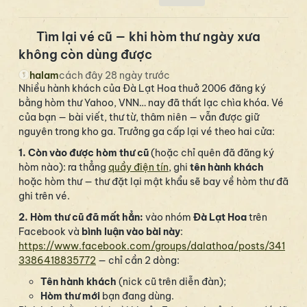
Tìm lại vé cũ — khi hòm thư ngày xưa
không còn dùng được
halam
cách đây 28 ngày trước
Nhiều hành khách của Đà Lạt Hoa thuở 2006 đăng ký
bằng hòm thư Yahoo, VNN… nay đã thất lạc chìa khóa. Vé
của bạn — bài viết, thư từ, thâm niên — vẫn được giữ
nguyên trong kho ga. Trưởng ga cấp lại vé theo hai cửa:
1. Còn vào được hòm thư cũ
(hoặc chỉ quên đã đăng ký
hòm nào): ra thẳng
quầy điện tín
, ghi
tên hành khách
hoặc hòm thư — thư đặt lại mật khẩu sẽ bay về hòm thư đã
ghi trên vé.
2. Hòm thư cũ đã mất hẳn:
vào nhóm
Đà Lạt Hoa
trên
Facebook và
bình luận vào bài này
:
https://www.facebook.com/groups/dalathoa/posts/341
3386418835772
— chỉ cần 2 dòng:
Tên hành khách
(nick cũ trên diễn đàn);
Hòm thư mới
bạn đang dùng.