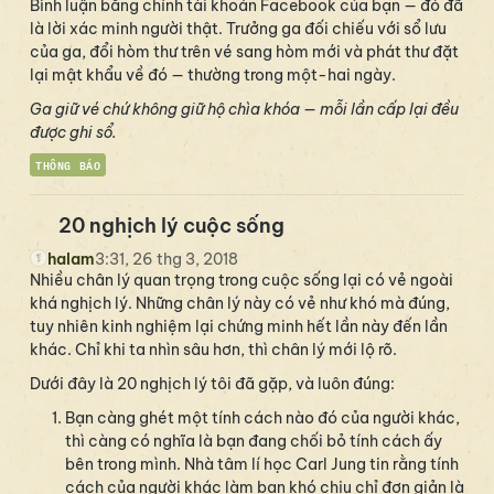
Bình luận bằng chính tài khoản Facebook của bạn — đó đã
là lời xác minh người thật. Trưởng ga đối chiếu với sổ lưu
của ga, đổi hòm thư trên vé sang hòm mới và phát thư đặt
lại mật khẩu về đó — thường trong một-hai ngày.
Ga giữ vé chứ không giữ hộ chìa khóa — mỗi lần cấp lại đều
được ghi sổ.
THÔNG BÁO
20 nghịch lý cuộc sống
halam
3:31, 26 thg 3, 2018
Nhiều chân lý quan trọng trong cuộc sống lại có vẻ ngoài
khá nghịch lý. Những chân lý này có vẻ như khó mà đúng,
tuy nhiên kinh nghiệm lại chứng minh hết lần này đến lần
khác. Chỉ khi ta nhìn sâu hơn, thì chân lý mới lộ rõ.
Dưới đây là 20 nghịch lý tôi đã gặp, và luôn đúng:
Bạn càng ghét một tính cách nào đó của người khác,
thì càng có nghĩa là bạn đang chối bỏ tính cách ấy
bên trong mình. Nhà tâm lí học Carl Jung tin rằng tính
cách của người khác làm bạn khó chịu chỉ đơn giản là