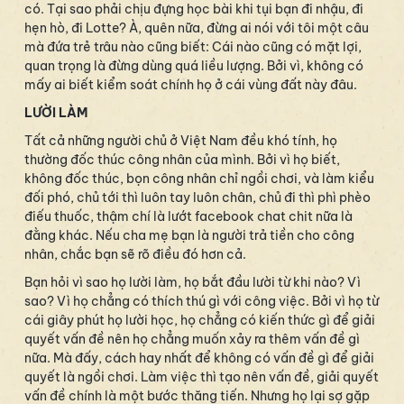
có. Tại sao phải chịu đựng học bài khi tụi bạn đi nhậu, đi
hẹn hò, đi Lotte? À, quên nữa, đừng ai nói với tôi một câu
mà đứa trẻ trâu nào cũng biết: Cái nào cũng có mặt lợi,
quan trọng là đừng dùng quá liều lượng. Bởi vì, không có
mấy ai biết kiểm soát chính họ ở cái vùng đất này đâu.
LƯỜI LÀM
Tất cả những người chủ ở Việt Nam đều khó tính, họ
thường đốc thúc công nhân của mình. Bởi vì họ biết,
không đốc thúc, bọn công nhân chỉ ngồi chơi, và làm kiểu
đối phó, chủ tới thì luôn tay luôn chân, chủ đi thì phì phèo
điếu thuốc, thậm chí là lướt facebook chat chit nữa là
đằng khác. Nếu cha mẹ bạn là người trả tiền cho công
nhân, chắc bạn sẽ rõ điều đó hơn cả.
Bạn hỏi vì sao họ lười làm, họ bắt đầu lười từ khi nào? Vì
sao? Vì họ chẳng có thích thú gì với công việc. Bởi vì họ từ
cái giây phút họ lười học, họ chẳng có kiến thức gì để giải
quyết vấn đề nên họ chẳng muốn xảy ra thêm vấn đề gì
nữa. Mà đấy, cách hay nhất để không có vấn đề gì để giải
quyết là ngồi chơi. Làm việc thì tạo nên vấn đề, giải quyết
vấn đề chính là một bước thăng tiến. Nhưng họ lại sợ gặp