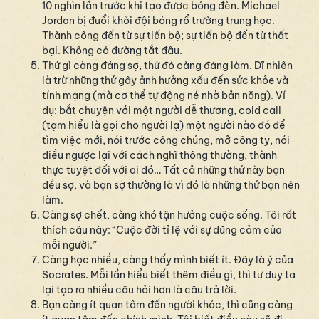
10 nghìn lần trước khi tạo được bóng đèn. Michael
Jordan bị đuổi khỏi đội bóng rổ trường trung học.
Thành công đến từ sự tiến bộ; sự tiến bộ đến từ thất
bại. Không có đường tắt đâu.
Thứ gì càng đáng sợ, thứ đó càng đáng làm. Dĩ nhiên
là trừ những thứ gây ảnh hưởng xấu đến sức khỏe và
tính mạng (mà cơ thể tự động né nhờ bản năng). Ví
dụ: bắt chuyện với một người dễ thương, cold call
(tạm hiểu là gọi cho người lạ) một người nào đó để
tìm việc mới, nói trước công chúng, mở công ty, nói
điều ngược lại với cách nghĩ thông thường, thành
thực tuyệt đối với ai đó… Tất cả những thứ này bạn
đều sợ, và bạn sợ thường là vì đó là những thứ bạn nên
làm.
Càng sợ chết, càng khó tận hưởng cuộc sống. Tôi rất
thích câu này: “Cuộc đời tỉ lệ với sự dũng cảm của
mỗi người.”
Càng học nhiều, càng thấy mình biết ít. Đây là ý của
Socrates. Mỗi lần hiểu biết thêm điều gì, thì tư duy ta
lại tạo ra nhiều câu hỏi hơn là câu trả lời.
Bạn càng ít quan tâm đến người khác, thì cũng càng