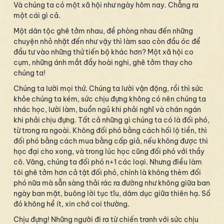
Và chúng ta có một xã hội như ngày hôm nay. Chẳng ra
một cái gì cả.
Một dân tộc ghê tởm nhau, đề phòng nhau đến những
chuyện nhỏ nhặt đến như vậy thì làm sao còn đầu óc để
đầu tư vào những thứ tiến bộ khác hơn? Một xã hội co
cụm, những ánh mắt đầy hoài nghi, ghê tởm thay cho
chúng ta!
Chúng ta lười mọi thứ. Chúng ta lười vận động, rồi thì sức
khỏe chúng ta kém, sức chịu đựng không có nên chúng ta
nhác học, lười làm, buồn ngủ khi phải nghĩ và chán ngán
khi phải chịu đựng. Tất cả những gì chúng ta có là đối phó,
từ trong ra ngoài. Không đối phó bằng cách hối lộ tiền, thì
đối phó bằng cách mua bằng cấp giả, nếu không được thì
học đại cho xong, và trong lúc học cũng đối phó với thầy
cô. Vâng, chúng ta đối phó n+1 các loại. Nhưng điều làm
tôi ghê tởm hơn cả tật đối phó, chính là không thèm đối
phó nữa mà sẵn sàng thải rác ra đường như không giữa ban
ngày ban mặt, buông lời tục tĩu, dâm dục giữa thiên hạ. Số
đó không hề ít, xin chớ coi thường.
Chịu đựng! Những người đi ra từ chiến tranh với sức chịu