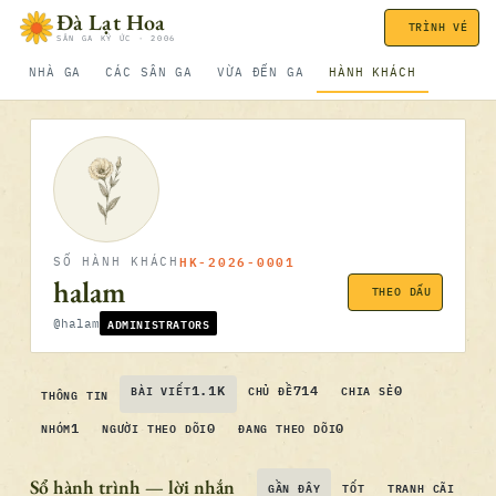
Bỏ qua nội dung
Đà Lạt Hoa
TRÌNH VÉ
SÂN GA KÝ ỨC · 2006
NHÀ GA
CÁC SÂN GA
VỪA ĐẾN GA
HÀNH KHÁCH
HK-2026-0001
SỐ HÀNH KHÁCH
halam
THEO DẤU
ADMINISTRATORS
@halam
1.1K
714
0
BÀI VIẾT
CHỦ ĐỀ
CHIA SẺ
THÔNG TIN
1
0
0
NHÓM
NGƯỜI THEO DÕI
ĐANG THEO DÕI
Sổ hành trình — lời nhắn
GẦN ĐÂY
TỐT
TRANH CÃI