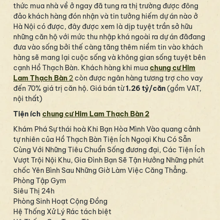
thức mua nhà về ở ngay đã tung ra thị trường được đông
đảo khách hàng đón nhận và tin tưởng hiếm dự án nào ở
Hà Nội có được, đây được xem là dịp tuyệt trần sở hữu
những căn hộ với mức thu nhập khá ngoài ra dự án đãđang
đưa vào sống bởi thế càng tăng thêm niềm tin vào khách
hàng sẽ mang lại cuộc sống và không gian sống tuyệt bên
cạnh Hồ Thạch Bàn. Khách hàng khi mua
chung cư Him
Lam Thạch Bàn
2
còn được ngân hàng tương trợ cho vay
đến 70% giá trị căn hộ. Giá bán từ
1.26 tỷ/căn
(gồm VAT,
nội thất)
Tiện ích
chung cư Him Lam Thạch Bàn 2
Khám Phá Sự thái hoà Khi Bạn Hòa Mình Vào quang cảnh
tự nhiên của Hồ Thạch Bàn Tiện Ích Ngoại Khu Có Sẵn
Cùng Với Những Tiêu Chuẩn Sống đương đại, Các Tiện Ích
Vượt Trội Nội Khu, Gia Đình Bạn Sẽ Tận Hưởng Những phút
chốc Yên Bình Sau Những Giờ Làm Việc Căng Thẳng.
Phòng Tập Gym
Siêu Thị 24h
Phòng Sinh Hoạt Cộng Đồng
Hệ Thống Xử Lý Rác tách biệt