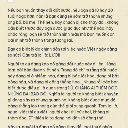
Nếu bạn muốn thay đổi đất nước, nếu bạn đã 18 hay 20
tuổi hoặc hơn, hẳn là bạn cũng sẽ sớm trở thành những
ông bố, bà mẹ. Thế nên, hãy chuẩn bị cho thay đổi, không
cần biết trước đây bạn được giáo dục như thế nào, hãy
chắc rằng, bạn sẽ trở thành hình mẫu mà bạn muốn con
cái mình trở thành trong tương lai.
Bạn có biết lý do chính dẫn tới việc nước Việt ngày càng
sa sút? Câu trả lời là: LƯỜI!
Người ta cứ đang kéo cố gắng đất nước này đi lên. Hàng
loạt bài báo được viết nên. Trong đó chỉ ra rằng đất nước
này đang bị ô nhiễm hóa, đang bị bóc lột hóa, đang bị bất
công hóa, và đang bị căng thẳng hóa… Nhưng rồi các bạn
biết được điều gì là quan trọng? Ừ, CHẲNG AI THÈM ĐỌC
NHỮNG BÀI BÁO ĐÓ. Nghĩa là người ta không biết chuyện
gì đang xảy ra chung quanh họ, không biết được mức độ
căng thẳng leo thang của thế giới xung quanh. Tóm lại là,
người viết thì cứ viết, người chơi thì cứ chơi, không ai
thèm đọc. Dĩ nhiên là ta đang nói đến số đông thôi.
Vậy ra, người ta đang cố gắng thay đổi mọi thứ ở phần