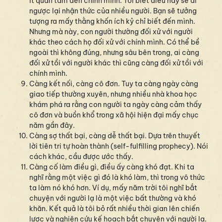
ít quan tâm đến chính mình. Tôi biết điều này sẽ đi
ngược lại nhận thức của nhiều người. Bạn sẽ tưởng
tượng ra mấy thằng khốn ích kỷ chỉ biết đến mình.
Nhưng mà này, con người thường đối xử với người
khác theo cách họ đối xử với chính mình. Có thể bề
ngoài thì không đúng, nhưng sâu bên trong, ai càng
đối xử tồi với người khác thì cũng càng đối xử tồi với
chính mình.
Càng kết nối, càng cô đơn. Tuy ta càng ngày càng
giao tiếp thường xuyên, nhưng nhiều nhà khoa học
khám phá ra rằng con người ta ngày càng cảm thấy
cô đơn và buồn khổ trong xã hội hiện đại mấy chục
năm gần đây.
Càng sợ thất bại, càng dễ thất bại. Dựa trên thuyết
lời tiên tri tự hoàn thành (self-fulfilling prophecy). Nói
cách khác, cầu được ước thấy.
Càng cố làm điều gì, điều ấy càng khó đạt. Khi ta
nghĩ rằng một việc gì đó là khó làm, thì trong vô thức
ta làm nó khó hơn. Ví dụ, mấy năm trời tôi nghĩ bắt
chuyện với người lạ là một việc bất thường và khó
khăn. Kết quả là tôi bỏ rất nhiều thời gian lên chiến
lược và nghiên cứu kế hoạch bắt chuyện với người lạ.