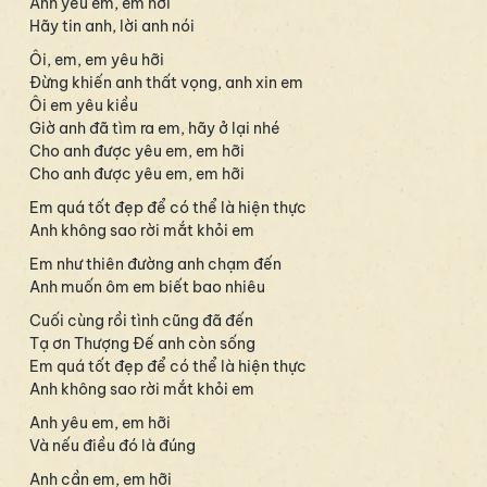
Anh yêu em, em hỡi
Hãy tin anh, lời anh nói
Ôi, em, em yêu hỡi
Đừng khiến anh thất vọng, anh xin em
Ôi em yêu kiều
Giờ anh đã tìm ra em, hãy ở lại nhé
Cho anh được yêu em, em hỡi
Cho anh được yêu em, em hỡi
Em quá tốt đẹp để có thể là hiện thực
Anh không sao rời mắt khỏi em
Em như thiên đường anh chạm đến
Anh muốn ôm em biết bao nhiêu
Cuối cùng rồi tình cũng đã đến
Tạ ơn Thượng Đế anh còn sống
Em quá tốt đẹp để có thể là hiện thực
Anh không sao rời mắt khỏi em
Anh yêu em, em hỡi
Và nếu điều đó là đúng
Anh cần em, em hỡi