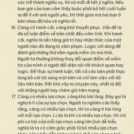
xúc trở thành nghĩa vụ, thì nó mất đi hết ý nghĩa. Nếu
bạn gái của bạn cảm thấy buộc phải bỏ hết cuối tuần
ra để ở với anh người yêu, thì thời gian mà hai bạn ở
bên nhau đã hóa vô nghĩa rồi.
Càng cố tranh cãi, càng khó thuyết phục. Vấn đề là
đa số luận điểm về bản chất đều cảm tính. Khi tranh
cãi, nghĩa là nền tảng giá trị hay nhận thức của một
người nào đó đang bị xâm phạm. Logic chỉ dùng để
đánh giá những thứ nằm ngoài niềm tin mà thôi.
Người ta thường không thay đổi quan điểm về niềm
tin của mình vì người đối diện nói rất khách quan hay
logic. Để thực sự tranh luận, tất cả các bên phải thực
lòng bỏ cái tôi sang một bên và chỉ làm việc với dữ
liệu trên bàn. Rất khó xảy ra chuyện này, nhất là đối
với những người hay chém gió trên mạng.
Càng có nhiều lựa chọn, càng khó hài lòng. Đây gọi là
nghịch lí của sự lựa chọn. Người ta nghiên cứu thấy
rằng, càng có nhiều lựa chọn, thì ta càng ít hài lòng
với mỗi lựa chọn. Lí do là khi có nhiều lựa chọn, thì chi
phí cơ hội của mỗi lựa chọn càng lớn (nói dễ hiểu
nghĩa là ta có cảm giác phải từ bỏ nhiều lựa chọn