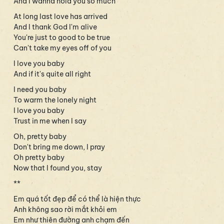
And I wanna hold you so much
At long last love has arrived
And I thank God I'm alive
You're just to good to be true
Can't take my eyes off of you
I love you baby
And if it's quite all right
I need you baby
To warm the lonely night
I love you baby
Trust in me when I say
Oh, pretty baby
Don't bring me down, I pray
Oh pretty baby
Now that I found you, stay
**
Em quá tốt đẹp để có thể là hiện thực
Anh không sao rời mắt khỏi em
Em như thiên đường anh chạm đến