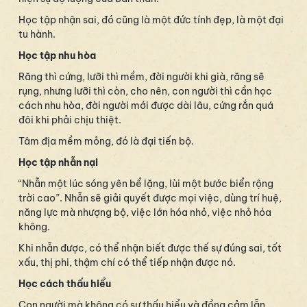
Học tập nhận sai, đó cũng là một đức tính đẹp, là một đại
tu hành.
Học tập nhu hòa
Răng thì cứng, lưỡi thì mềm, đời người khi già, răng sẽ
rụng, nhưng lưỡi thì còn, cho nên, con người thì cần học
cách nhu hòa, đời người mới được dài lâu, cứng rắn quá
đôi khi phải chịu thiệt.
Tâm địa mềm mỏng, đó là đại tiến bộ.
Học tập nhẫn nại
“Nhẫn một lúc sóng yên bể lặng, lùi một bước biển rộng
trời cao”. Nhẫn sẽ giải quyết được mọi việc, dùng trí huệ,
năng lực mà nhượng bộ, việc lớn hóa nhỏ, việc nhỏ hóa
không.
Khi nhẫn được, có thể nhận biết được thế sự đúng sai, tốt
xấu, thị phi, thậm chí có thể tiếp nhận được nó.
Học cách thấu hiểu
Con người mà không có sự thấu hiểu và đồng cảm lẫn