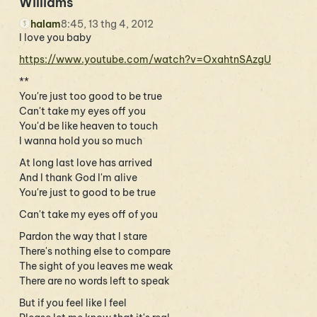
Williams
halam
8:45, 13 thg 4, 2012
I love you baby
https://www.youtube.com/watch?v=OxahtnSAzgU
**
You're just too good to be true
Can't take my eyes off you
You'd be like heaven to touch
I wanna hold you so much
At long last love has arrived
And I thank God I'm alive
You're just to good to be true
Can't take my eyes off of you
Pardon the way that I stare
There's nothing else to compare
The sight of you leaves me weak
There are no words left to speak
But if you feel like I feel