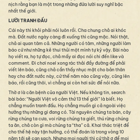
nịch rằng bạn là một trong những đứa lười suy nghĩ bậc
nhất thế giới.
LƯỜI TRANH ĐẤU
Cái này thì khỏi phải nói luôn rồi. Cha chung chả ai khóc
mà. Đất nước ngày càng đi xuống thì cũng mặc. Nói thật,
chả ai quan tâm cả. Những người có tâm, những người làm
báo cứ như những kẻ thui thủi một mình tự kỷ vậy. Bài nào
họ viết ra, họ tự đọc, chả mấy ai đọc nói chi đến like và
comment. Đi chơi noel xong rác thải đầy đường để phải
viết lên báo, cũng chả cần thấy nhục mặt cho bản thân
hay cho đất nước này, cứ thế năm nào cũng vậy, cũng lên
báo, rồi cũng thôi, vì chẳng ai còn hơi sức để nói nữa.
Thờ ơ là căn bệnh của người Việt. Nếu không tin, search
bài báo: “Người Việt vô cảm thứ 13 thế giới” là biết. Họ
chẳng muốn tranh đấu. Họ chẳng muốn gì cả ngoài việc
hưởng thụ những gì đang có. Tài nguyên chúng ta bán, cây
rừng chúng ta cưa, voi rừng chúng ta giết, thú rừng chúng
ta ăn, chả còn gì mà chúng ta “tha” cả. Khai thác triệt để
cho thế hệ này tận hưởng, có thể đoán là trong vòng 10
năm tới sẽ cạn sạch. Nhưng mọi người thì cứ thờ ơ để mọi