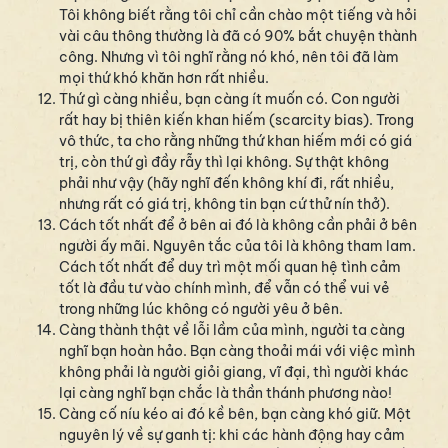
Tôi không biết rằng tôi chỉ cần chào một tiếng và hỏi
vài câu thông thường là đã có 90% bắt chuyện thành
công. Nhưng vì tôi nghĩ rằng nó khó, nên tôi đã làm
mọi thứ khó khăn hơn rất nhiều.
Thứ gì càng nhiều, bạn càng ít muốn có. Con người
rất hay bị thiên kiến khan hiếm (scarcity bias). Trong
vô thức, ta cho rằng những thứ khan hiếm mới có giá
trị, còn thứ gì đầy rẫy thì lại không. Sự thật không
phải như vậy (hãy nghĩ đến không khí đi, rất nhiều,
nhưng rất có giá trị, không tin bạn cứ thử nín thở).
Cách tốt nhất để ở bên ai đó là không cần phải ở bên
người ấy mãi. Nguyên tắc của tôi là không tham lam.
Cách tốt nhất để duy trì một mối quan hệ tình cảm
tốt là đầu tư vào chính mình, để vẫn có thể vui vẻ
trong những lúc không có người yêu ở bên.
Càng thành thật về lỗi lầm của mình, người ta càng
nghĩ bạn hoàn hảo. Bạn càng thoải mái với việc mình
không phải là người giỏi giang, vĩ đại, thì người khác
lại càng nghĩ bạn chắc là thần thánh phương nào!
Càng cố níu kéo ai đó kề bên, bạn càng khó giữ. Một
nguyên lý về sự ganh tị: khi các hành động hay cảm