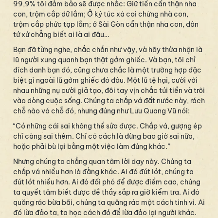
99,9% tôi đảm bảo sẽ được nhắc: Giữ tiền cẩn thận nha
con, trộm cắp dữ lắm; Ở ký túc xá coi chừng nhà con,
trộm cắp phức tạp lắm; ở Sài Gòn cẩn thận nha con, dân
tứ xứ chẳng biết ai là ai đâu…
Bạn đã từng nghe, chắc chắn như vậy, và hãy thừa nhận là
lũ người xung quanh bạn thật gớm ghiếc. Và bạn, tôi chỉ
đích danh bạn đó, cũng chưa chắc là một trường hợp đặc
biệt gì ngoài lũ gớm ghiếc đó đâu. Một lũ tệ hại, cười với
nhau những nụ cười giả tạo, đôi tay vịn chắc túi tiền và trôi
vào dòng cuộc sống. Chúng ta chắp vá đất nước này, rách
chỗ nào vá chỗ đó, nhưng đúng như Lưu Quang Vũ nói:
“Có những cái sai không thể sửa được. Chắp vá, gượng ép
chỉ càng sai thêm. Chỉ có cách là đừng bao giờ sai nữa,
hoặc phải bù lại bằng một việc làm đúng khác.”
Nhưng chúng ta chẳng quan tâm lời dạy này. Chúng ta
chắp vá nhiều hơn là đằng khác. Ai đó đút lót, chúng ta
đút lót nhiều hơn. Ai đó đối phó để được điểm cao, chúng
ta quyết tâm biết được đề thầy sắp ra giờ kiểm tra. Ai đó
quăng rác bừa bãi, chúng ta quăng rác một cách tinh vi. Ai
đó lừa đảo ta, ta học cách đó để lừa đảo lại người khác.