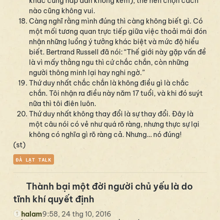
khác cũng hấp dẫn không kém), thế nên chọn cách
nào cũng không vui.
Càng nghĩ rằng mình đúng thì càng không biết gì. Có
một mối tương quan trực tiếp giữa việc thoải mái đón
nhận những luồng ý tưởng khác biệt và mức độ hiểu
biết. Bertrand Russell đã nói: “Thế giới này gặp vấn đề
là vì mấy thằng ngu thì cứ chắc chắn, còn những
người thông minh lại hay nghi ngờ.”
Thứ duy nhất chắc chắn là không điều gì là chắc
chắn. Tôi nhận ra điều này năm 17 tuổi, và khi đó suýt
nữa thì tôi điên luôn.
Thứ duy nhất không thay đổi là sự thay đổi. Đây là
một câu nói có vẻ như quá rõ ràng, nhưng thực sự lại
không có nghĩa gì rõ ràng cả. Nhưng… nó đúng!
(st)
ĐÀ LẠT TALK
Thành bại một đời người chủ yếu là do
tĩnh khí quyết định
halam
9:58, 24 thg 10, 2016