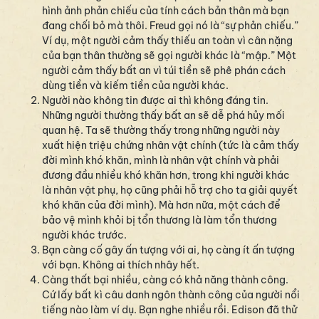
hình ảnh phản chiếu của tính cách bản thân mà bạn
đang chối bỏ mà thôi. Freud gọi nó là “sự phản chiếu.”
Ví dụ, một người cảm thấy thiếu an toàn vì cân nặng
của bạn thân thường sẽ gọi người khác là “mập.” Một
người cảm thấy bất an vì túi tiền sẽ phê phán cách
dùng tiền và kiếm tiền của người khác.
Người nào không tin được ai thì không đáng tin.
Những người thường thấy bất an sẽ dễ phá hủy mối
quan hệ. Ta sẽ thường thấy trong những người này
xuất hiện triệu chứng nhân vật chính (tức là cảm thấy
đời mình khó khăn, mình là nhân vật chính và phải
đương đầu nhiều khó khăn hơn, trong khi người khác
là nhân vật phụ, họ cũng phải hỗ trợ cho ta giải quyết
khó khăn của đời mình). Mà hơn nữa, một cách để
bảo vệ mình khỏi bị tổn thương là làm tổn thương
người khác trước.
Bạn càng cố gây ấn tượng với ai, họ càng ít ấn tượng
với bạn. Không ai thích nhây hết.
Càng thất bại nhiều, càng có khả năng thành công.
Cứ lấy bất kì câu danh ngôn thành công của người nổi
tiếng nào làm ví dụ. Bạn nghe nhiều rồi. Edison đã thử