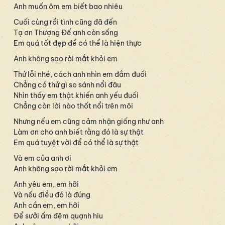
Anh muốn ôm em biết bao nhiêu
Cuối cùng rồi tình cũng đã đến
Tạ ơn Thượng Đế anh còn sống
Em quá tốt đẹp để có thể là hiện thực
Anh không sao rời mắt khỏi em
Thứ lỗi nhé, cách anh nhìn em đắm đuối
Chẳng có thứ gì so sánh nổi đâu
Nhìn thấy em thật khiến anh yếu đuối
Chẳng còn lời nào thốt nổi trên môi
Nhưng nếu em cũng cảm nhận giống như anh
Làm ơn cho anh biết rằng đó là sự thật
Em quá tuyệt vời để có thể là sự thật
Và em của anh ơi
Anh không sao rời mắt khỏi em
Anh yêu em, em hỡi
Và nếu điều đó là đúng
Anh cần em, em hỡi
Để sưởi ấm đêm quạnh hiu