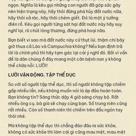
ngọn. Nghĩa là kêu gọi những con người đã góp sức gây
nên hiện trạng này, hãy thôi đừng phá hủy đất nước nữa,
hãy thôi xả rác, hãy thôi chém giết. Đó là một ý tưởng
điên rồ. Kêu gọi người từng sát hại đất nước này hãy suy
nghĩ lại, rũ chút lòng thương, đừng phá hoại nữa.
Bạn biết vì sao mà đất nước này cứ thụt lùi, thậm chí bây
giờ thua cả Lào và Campuchia không? Nếu bạn định trả
lời là chính phủ thì hãy tạm gác lại cái ý nghĩ đó. Bởi vì vấn
đề là dân chúng ở đây mang một căn bệnh nan y không
thể chữa nỗi: LƯỜI!
LƯỜI VẬN ĐỘNG, TẬP THỂ DỤC
So với số người tập thể dục, thì số người không tập chiếm
gấp nhiều lần, nếu không muốn nói là áp đảo hoàn toàn.
Bạn không tin? Sáng thức dậy 4 giờ sáng chạy bộ. Rất
nhiều ông cụ, bà già sẽ chạy cùng bạn. Số trung niên cũng
rất nhiều. Còn số thanh niên thì chiếm trên đầu ngón tay
thôi nhé.
Mà không tập thể dục thì chẳng đào đâu ra sức khỏe,
không có sức khỏe thì làm cái gì cũng mau mệt, mau mệt