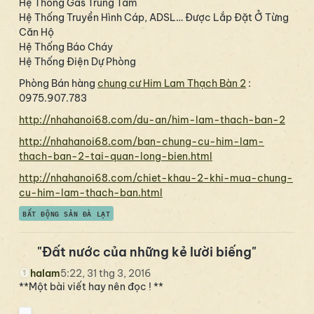
Hệ Thống Gas Trung Tâm
Hệ Thống Truyền Hình Cáp, ADSL… Được Lắp Đặt Ở Từng
Căn Hộ
Hệ Thống Báo Cháy
Hệ Thống Điện Dự Phòng
Phòng Bán hàng
chung cư Him Lam Thạch Bàn 2
:
0975.907.783
http://nhahanoi68.com/du-an/him-lam-thach-ban-2
http://nhahanoi68.com/ban-chung-cu-him-lam-
thach-ban-2-tai-quan-long-bien.html
http://nhahanoi68.com/chiet-khau-2-khi-mua-chung-
cu-him-lam-thach-ban.html
BẤT ĐỘNG SẢN ĐÀ LẠT
"Đất nước của những kẻ lười biếng"
halam
5:22, 31 thg 3, 2016
**Một bài viết hay nên đọc ! **