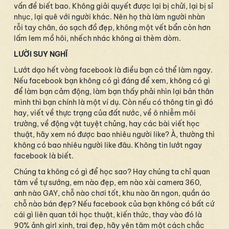
vấn đề biết bao. Không giải quyết được lại bị chửi, lại bị sỉ
nhục, lại quê với người khác. Nên họ thà làm người nhàn
rỗi tay chân, áo sạch đồ đẹp, không một vết bẩn còn hơn
lấm lem mồ hôi, nhếch nhác không ai thèm dòm.
LƯỜI SUY NGHĨ
Lướt dạo hết vòng facebook là điều bạn có thể làm ngay.
Nếu facebook bạn không có gì đáng để xem, không có gì
để làm bạn cảm động, làm bạn thấy phải nhìn lại bản thân
mình thì bạn chính là một ví dụ. Còn nếu có thông tin gì đó
hay, viết về thực trạng của đất nước, về ô nhiễm môi
trường, về động vật tuyệt chủng, hay các bài viết học
thuật, hãy xem nó được bao nhiêu người like? À, thường thì
không có bao nhiêu người like đâu. Không tin lướt ngay
facebook là biết.
Chúng ta không có gì để học sao? Hay chúng ta chỉ quan
tâm về tự sướng, em nào đẹp, em nào xài camera 360,
anh nào GAY, chỗ nào chơi tốt, khu nào ăn ngon, quần áo
chỗ nào bán đẹp? Nếu facebook của bạn không có bất cứ
cái gì liên quan tới học thuật, kiến thức, thay vào đó là
90% ảnh girl xinh, trai đẹp, hãy yên tâm một cách chắc