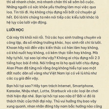
thì sẽ nhanh chán, mà nhanh chán thì sẽ sớm bỏ cuộc.
Những người có sức khỏe yếu thường làm mọi việc qua
loa. Tin tôi đi. Họ không chịu đựng nỗi bất cứ chuyện gì
hết. Đó là khi chúng ta nên nói tiếp các kiểu lười khác là
hệ lụy của lười vận động.
LƯỜI HỌC
Cái này thì khỏi nói rồi. Trừ các học sinh trường chuyên và
công lập, đa số những trường khác, học sinh rất chi là lười.
Khoan hãy nói đến việc kiến thức có hàn lâm hay không,
có khó nuốt hay không, có kém thực tiễn hay không. Mà
hãy tự hỏi, tại sao lại như vậy? Không ai chịu đựng nỗi 2 3
tiếng học bài ở nhà. Nói trắng ra là họ quá lười chịu đựng.
Alan Phan đã từng nói rằng ông không hiểu tại sao một
đất nước dân số vàng như Việt Nam lại có vẻ lù khù như
các cụ già đến vậy.
Bạn hỏi tại sao? Hãy tạm trách Internet, Smartphone,
Karaoke, Nhậu nhẹt, Lotte, Starbuck và các loại ăn chơi
thời hiện đại nhé. Bạn lại hỏi tại sao nữa à? Bởi vì đó là
thách thức của thời đại này. Thú vui hưởng thụ bao vây
xung quanh, nhan nhãn đông tây nam bắc hướng nào cũng