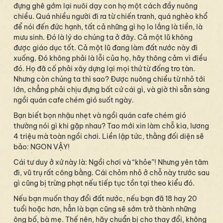
đựng ghê gớm lại nuôi dạy con họ một cách đầy nuông
chiều. Quá nhiều người đi ra từ chiến tranh, quá nghèo khổ
để nói đến đức hạnh, tất cả những gì họ lo lắng là tiền, là
mưu sinh. Đó là lý do chúng ta ở đây. Cả một lũ không
được giáo dục tốt. Cả một lũ đang làm đất nước này đi
xuống. Đó không phải là lỗi của họ, hãy thông cảm vì điều
đó. Họ đã cố phải xây dựng lại mọi thứ từ đống tro tàn.
Nhưng còn chúng ta thì sao? Được nuông chiều từ nhỏ tới
lớn, chẳng phải chịu đựng bất cứ cái gì, và giờ thì sẵn sàng
ngồi quán cafe chém gió suốt ngày.
Bạn biết bọn nhậu nhẹt và ngồi quán cafe chém gió
thường nói gì khi gặp nhau? Tao mới xin làm chỗ kia, lương
4 triệu mà toàn ngồi chơi. Liền lập tức, thằng đối diện sẽ
bảo: NGON VẬY!
Cái tư duy ở xứ này là: Ngồi chơi và “khỏe”! Nhưng yên tâm
đi, vũ trụ rất công bằng. Cái chỏm nhỏ ở chỗ này trước sau
gì cũng bị trừng phạt nếu tiếp tục tồn tại theo kiểu đó.
Nếu bạn muốn thay đổi đất nước, nếu bạn đã 18 hay 20
tuổi hoặc hơn, hẳn là bạn cũng sẽ sớm trở thành những
ông bố, bà mẹ. Thế nên, hãy chuẩn bị cho thay đổi, không