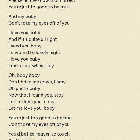
Please let me know that it's real
You're just to good to be true
And my baby
Can't take my eyes off of you
I love you baby
And if it's quite all right
I need you baby
To warm the lonely night
I love you baby
Trust in me when I say
Oh, baby baby
Don't bring me down, I pray
Oh pretty baby
Now that I found you, stay
Let me love you, baby
Let me love you, baby
You're just too good to be true
Can't take my eyes off of you
You'd be like heaven to touch