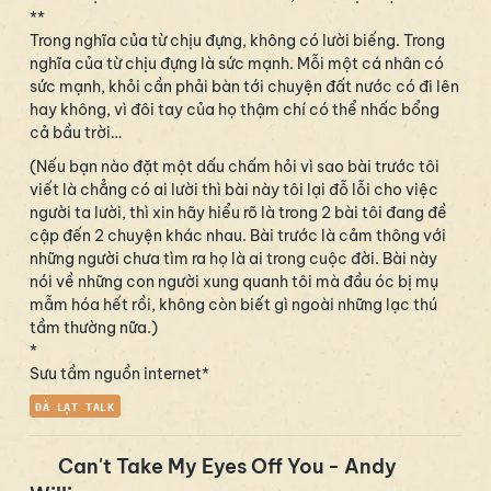
**
Trong nghĩa của từ chịu đựng, không có lười biếng. Trong
nghĩa của từ chịu đựng là sức mạnh. Mỗi một cá nhân có
sức mạnh, khỏi cần phải bàn tới chuyện đất nước có đi lên
hay không, vì đôi tay của họ thậm chí có thể nhấc bổng
cả bầu trời…
(Nếu bạn nào đặt một dấu chấm hỏi vì sao bài trước tôi
viết là chẳng có ai lười thì bài này tôi lại đỗ lỗi cho việc
người ta lười, thì xin hãy hiểu rõ là trong 2 bài tôi đang đề
cập đến 2 chuyện khác nhau. Bài trước là cảm thông với
những người chưa tìm ra họ là ai trong cuộc đời. Bài này
nói về những con người xung quanh tôi mà đầu óc bị mụ
mẫm hóa hết rồi, không còn biết gì ngoài những lạc thú
tầm thường nữa.)
*
Sưu tầm nguồn internet*
ĐÀ LẠT TALK
Can't Take My Eyes Off You - Andy