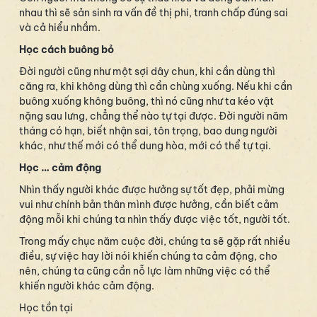
nhau thì sẽ sản sinh ra vấn đề thị phi, tranh chấp đúng sai
và cả hiểu nhầm.
Học cách buông bỏ
Đời người cũng như một sợi dây chun, khi cần dùng thì
căng ra, khi không dùng thì cần chùng xuống. Nếu khi cần
buông xuống không buông, thì nó cũng như ta kéo vật
nặng sau lưng, chẳng thể nào tự tại được. Đời người năm
tháng có hạn, biết nhận sai, tôn trọng, bao dung người
khác, như thế mới có thể dung hòa, mới có thể tự tại.
Học … cảm động
Nhìn thấy người khác được hưởng sự tốt đẹp, phải mừng
vui như chính bản thân mình được hưởng, cần biết cảm
động mỗi khi chúng ta nhìn thấy được việc tốt, người tốt.
Trong mấy chục năm cuộc đời, chúng ta sẽ gặp rất nhiều
điều, sự việc hay lời nói khiến chúng ta cảm động, cho
nên, chúng ta cũng cần nỗ lực làm những việc có thể
khiến người khác cảm động.
Học tồn tại