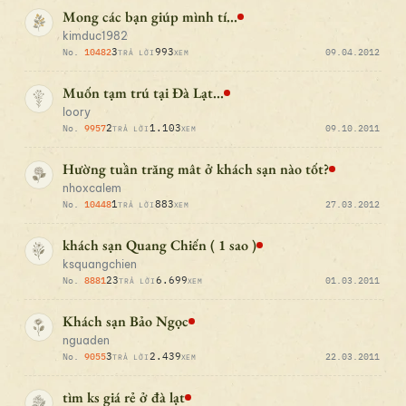
Mong các bạn giúp mình tí...
kimduc1982
3
993
No.
10482
09.04.2012
TRẢ LỜI
XEM
Muốn tạm trú tại Đà Lạt...
loory
2
1.103
No.
9957
09.10.2011
TRẢ LỜI
XEM
Hường tuần trăng mât ở khách sạn nào tốt?
nhoxcalem
1
883
No.
10448
27.03.2012
TRẢ LỜI
XEM
khách sạn Quang Chiến ( 1 sao )
ksquangchien
23
6.699
No.
8881
01.03.2011
TRẢ LỜI
XEM
Khách sạn Bảo Ngọc
nguaden
3
2.439
No.
9055
22.03.2011
TRẢ LỜI
XEM
tìm ks giá rẻ ở đà lạt