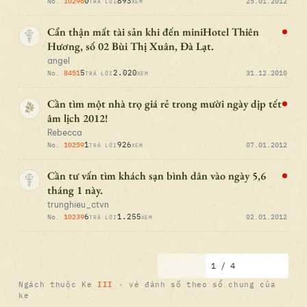
0
893
No.
10296
25.01.2012
TRẢ LỜI
XEM
Cẩn thận mất tài sản khi đến miniHotel Thiên
Hương, số 02 Bùi Thị Xuân, Đà Lạt.
angel
5
2.020
No.
8451
31.12.2010
TRẢ LỜI
XEM
Cần tìm một nhà trọ giá rẻ trong mười ngày dịp tết
âm lịch 2012!
Rebecca
1
926
No.
10259
07.01.2012
TRẢ LỜI
XEM
Cần tư vấn tìm khách sạn bình dân vào ngày 5,6
tháng 1 này.
trunghieu_ctvn
6
1.255
No.
10239
02.01.2012
TRẢ LỜI
XEM
1 / 4
III
Ngách thuộc Ke
· vé đánh số theo sổ chung của
ke