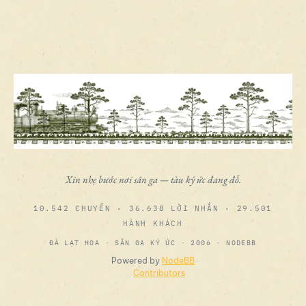
Xin nhẹ bước nơi sân ga — tàu ký ức đang đỗ.
10.542 CHUYẾN · 36.638 LỜI NHẮN · 29.501
HÀNH KHÁCH
ĐÀ LẠT HOA · SÂN GA KÝ ỨC · 2006 · NODEBB
Powered by
NodeBB
Contributors