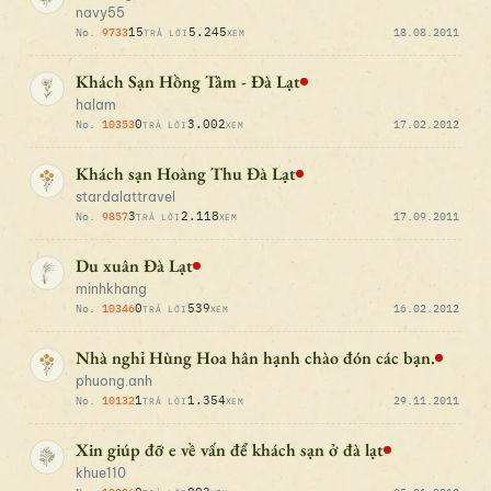
navy55
15
5.245
No.
9733
18.08.2011
TRẢ LỜI
XEM
Khách Sạn Hồng Tâm - Đà Lạt
halam
0
3.002
No.
10353
17.02.2012
TRẢ LỜI
XEM
Khách sạn Hoàng Thu Đà Lạt
stardalattravel
3
2.118
No.
9857
17.09.2011
TRẢ LỜI
XEM
Du xuân Đà Lạt
minhkhang
0
539
No.
10346
16.02.2012
TRẢ LỜI
XEM
Nhà nghỉ Hùng Hoa hân hạnh chào đón các bạn.
phuong.anh
1
1.354
No.
10132
29.11.2011
TRẢ LỜI
XEM
Xin giúp đỡ e về vấn để khách sạn ở đà lạt
khue110