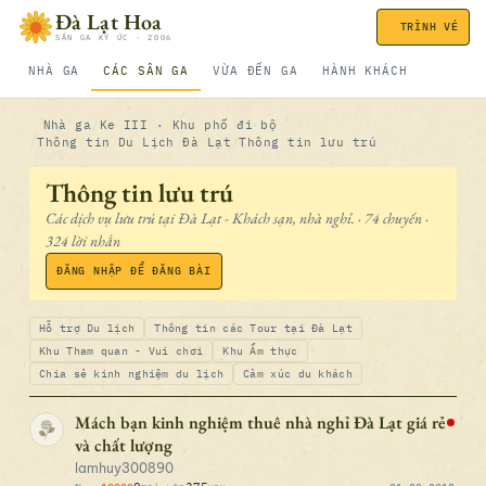
Bỏ qua nội dung
Đà Lạt Hoa
TRÌNH VÉ
SÂN GA KÝ ỨC · 2006
NHÀ GA
CÁC SÂN GA
VỪA ĐẾN GA
HÀNH KHÁCH
Nhà ga
Ke III · Khu phố đi bộ
Thông tin Du Lịch Đà Lạt
Thông tin lưu trú
Thông tin lưu trú
Các dịch vụ lưu trú tại Đà Lạt - Khách sạn, nhà nghỉ. · 74 chuyến ·
324 lời nhắn
ĐĂNG NHẬP ĐỂ ĐĂNG BÀI
Hỗ trợ Du lịch
Thông tin các Tour tại Đà Lạt
Khu Tham quan - Vui chơi
Khu Ẩm thực
Chia sẻ kinh nghiệm du lịch
Cảm xúc du khách
Mách bạn kinh nghiệm thuê nhà nghỉ Đà Lạt giá rẻ
và chất lượng
lamhuy300890