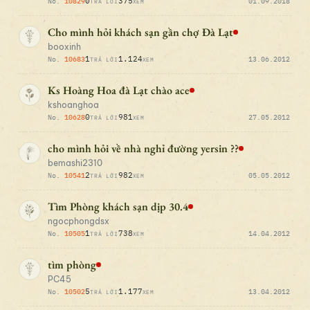
0
375
No.
10829
01.09.2018
TRẢ LỜI
XEM
Cho mình hỏi khách sạn gần chợ Đà Lạt
booxinh
1
1.124
No.
10683
13.06.2012
TRẢ LỜI
XEM
Ks Hoàng Hoa đà Lạt chào ace
kshoanghoa
0
981
No.
10628
27.05.2012
TRẢ LỜI
XEM
cho mình hỏi về nhà nghỉ đường yersin ??
bemashi2310
2
982
No.
10541
05.05.2012
TRẢ LỜI
XEM
Tìm Phòng khách sạn dịp 30.4
ngocphongdsx
1
738
No.
10505
14.04.2012
TRẢ LỜI
XEM
tìm phòng
PC45
5
1.177
No.
10502
13.04.2012
TRẢ LỜI
XEM