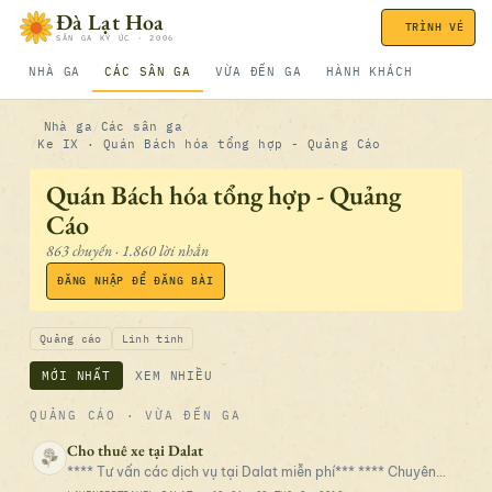
Bỏ qua nội dung
Đà Lạt Hoa
TRÌNH VÉ
SÂN GA KÝ ỨC · 2006
NHÀ GA
CÁC SÂN GA
VỪA ĐẾN GA
HÀNH KHÁCH
Nhà ga
Các sân ga
Ke IX · Quán Bách hóa tổng hợp - Quảng Cáo
Quán Bách hóa tổng hợp - Quảng
Cáo
863 chuyến · 1.860 lời nhắn
ĐĂNG NHẬP ĐỂ ĐĂNG BÀI
Quảng cáo
Linh tinh
MỚI NHẤT
XEM NHIỀU
QUẢNG CÁO
· VỪA ĐẾN GA
Cho thuê xe tại Dalat
**** Tư vấn các dịch vụ tại Dalat miễn phí*** **** Chuyên
cho Thuê Xe tại Đà Lạt, từ Đà Lạt đi các Tỉnh. XE 4c, 7c, 16c,