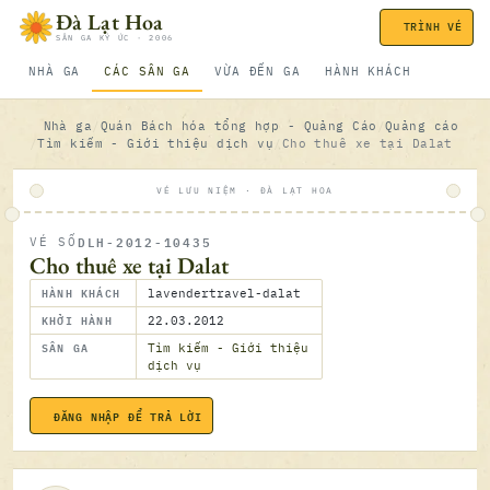
Bỏ qua nội dung
Đà Lạt Hoa
TRÌNH VÉ
SÂN GA KÝ ỨC · 2006
NHÀ GA
CÁC SÂN GA
VỪA ĐẾN GA
HÀNH KHÁCH
Nhà ga
Quán Bách hóa tổng hợp - Quảng Cáo
Quảng cáo
Tìm kiếm - Giới thiệu dịch vụ
Cho thuê xe tại Dalat
VÉ LƯU NIỆM · ĐÀ LẠT HOA
DLH-2012-10435
VÉ SỐ
ĐÃ SOÁ
Cho thuê xe tại Dalat
HÀNH KHÁCH
lavendertravel-dalat
KHỞI HÀNH
22.03.2012
SÂN GA
Tìm kiếm - Giới thiệu
dịch vụ
ĐĂNG NHẬP ĐỂ TRẢ LỜI
22.03.2