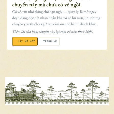
chuyến này mà chưa có vé ngồi.
Có vé, tàu nhớ đúng chỗ bạn ngồi — quay lại là mở ngay
đoạn đang đọc dở, nhận nhắn khi toa có lời mới, lưu những
chuyến yêu thích và gửi lời cảm ơn cho hành khách khác.
Thêm lời của bạn, chuyến này lại rôm rả như thuở 2006.
LẤY VÉ MỚI
TRÌNH VÉ