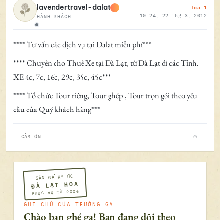
Toa 1
lavendertravel-dalat
10:24, 22 thg 3, 2012
HÀNH KHÁCH
Ngoại tuyến
**** Tư vấn các dịch vụ tại Dalat miễn phí***
**** Chuyên cho Thuê Xe tại Đà Lạt, từ Đà Lạt đi các Tỉnh.
XE 4c, 7c, 16c, 29c, 35c, 45c***
**** Tổ chức Tour riêng, Tour ghép , Tour trọn gói theo yêu
cầu của Quý khách hàng***
0
CẢM ƠN
SÂN GA KÝ ỨC
ĐÀ LẠT HOA
PHỤC VỤ TỪ 2006
GHI CHÚ CỦA TRƯỞNG GA
Chào bạn ghé ga! Bạn đang dõi theo