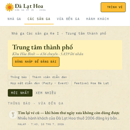
Bỏ qua nội dung
Đà Lạt Hoa
TRÌNH VÉ
SÂN GA KÝ ỨC · 2006
NHÀ GA
CÁC SÂN GA
VỪA ĐẾN GA
HÀNH KHÁCH
Nhà ga
Các sân ga
Ke I · Trung tâm thành phố
Trung tâm thành phố
Khu Hòa Bình — 636 chuyến · 5.839 lời nhắn
ĐĂNG NHẬP ĐỂ ĐĂNG BÀI
Thông báo
Thành viên diễn đàn
Họp mặt diễn đàn (Party - Event)
Festival Hoa Đà Lạt
MỚI NHẤT
XEM NHIỀU
THÔNG BÁO
· VỪA ĐẾN GA
Tìm lại vé cũ — khi hòm thư ngày xưa không còn dùng được
Nhiều hành khách của Đà Lạt Hoa thuở 2006 đăng ký bằng
hòm thư Yahoo, VNN… nay đã thất lạc chìa khóa. Vé của bạn
HALAM ·
7:43, 10 THG 7, 2026
— bài viết, thư từ, thâm niên — vẫn được giữ nguyên trong