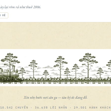
ày lại rôm rả như thuở 2006.
H VÉ
Xin nhẹ bước nơi sân ga — tàu ký ức đang đỗ.
10.542 CHUYẾN · 36.638 LỜI NHẮN · 29.501 HÀNH KHÁCH