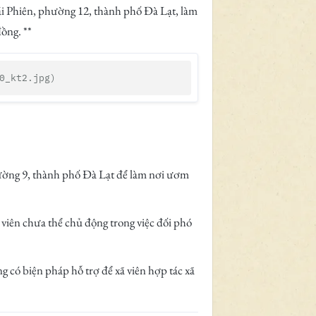
ái Phiên, phường 12, thành phố Đà Lạt, làm
ồng. **
0_kt2.jpg)                               
hường 9, thành phố Đà Lạt để làm nơi ươm
ã viên chưa thể chủ động trong việc đối phó
có biện pháp hỗ trợ để xã viên hợp tác xã