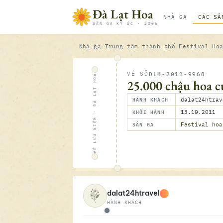
Bỏ qua nội dung
Đà Lạt Hoa
NHÀ GA
CÁC SÂ
SÂN GA KÝ ỨC · 2006
Nhà ga
Trung tâm thành phố
Festival Ho
DLH-2011-9968
VÉ SỐ
VÉ LƯU NIỆM · ĐÀ LẠT HOA
25.000 chậu hoa cú
HÀNH KHÁCH
dalat24htrav
KHỞI HÀNH
13.10.2011
SÂN GA
Festival hoa
dalat24htravel
HÀNH KHÁCH
Ngoại tuyến