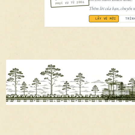
PHỤC VỤ TỪ 2006
Thêm lời của bạn, chuyến n
LẤY VÉ MỚI
TRÌN