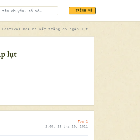
TRÌNH VÉ
 Festival hoa bị mất trắng do ngập lụt
ĐÃ SOÁT VÉ
p lụt
13.10.2011
Toa 1
2:00, 13 thg 10, 2011