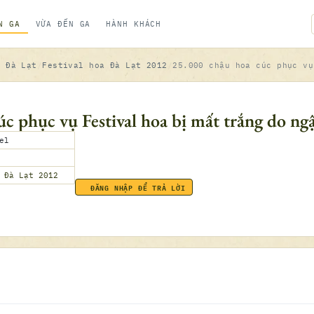
N GA
VỪA ĐẾN GA
HÀNH KHÁCH
a Đà Lạt
Festival hoa Đà Lạt 2012
25.000 chậu hoa cúc phục vụ
c phục vụ Festival hoa bị mất trắng do ngậ
el
 Đà Lạt 2012
ĐĂNG NHẬP ĐỂ TRẢ LỜI