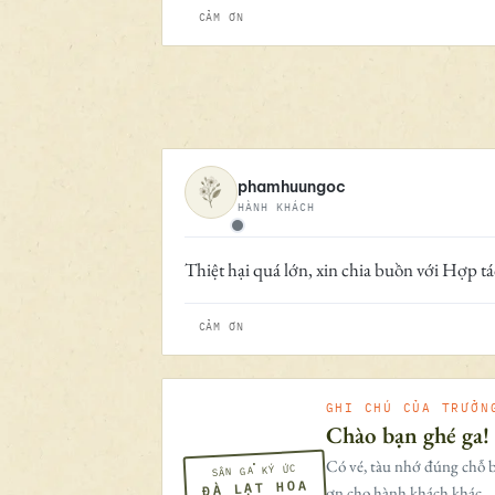
CẢM ƠN
phamhuungoc
HÀNH KHÁCH
Ngoại tuyến
Thiệt hại quá lớn, xin chia buồn với Hợp tá
CẢM ƠN
GHI CHÚ CỦA TRƯỞN
Chào bạn ghé ga!
Có vé, tàu nhớ đúng chỗ b
SÂN GA KÝ ỨC
ĐÀ LẠT HOA
ơn cho hành khách khác.