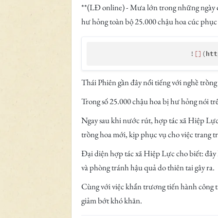
**(LĐ online) - Mưa lớn trong những ngày q
hư hỏng toàn bộ 25.000 chậu hoa cúc phục v
htt
                         !
[]
(
Thái Phiên gần đây nổi tiếng với nghề trồn
Trong số 25.000 chậu hoa bị hư hỏng nói tr
Ngay sau khi nước rút, hợp tác xã Hiệp Lự
trồng hoa mới, kịp phục vụ cho việc trang tr
Đại diện hợp tác xã Hiệp Lực cho biết: đây l
và phòng tránh hậu quả do thiên tai gây ra.
Cùng với việc khẩn trương tiến hành công 
giảm bớt khó khăn.