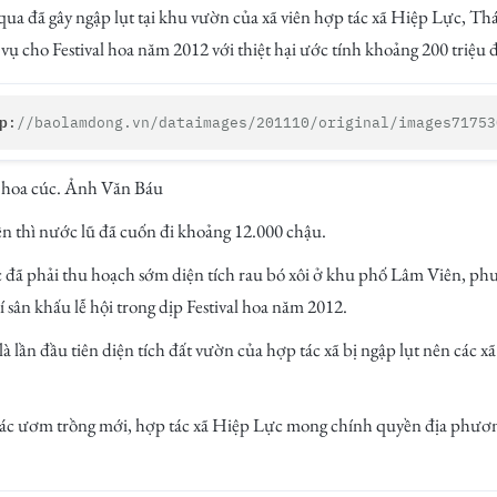
ua đã gây ngập lụt tại khu vườn của xã viên hợp tác xã Hiệp Lực, Th
ụ cho Festival hoa năm 2012 với thiệt hại ước tính khoảng 200 triệu đ
p
:
//baolamdong.vn/dataimages/201110/original/images71753
g hoa cúc. Ảnh Văn Báu
ên thì nước lũ đã cuốn đi khoảng 12.000 chậu.
c đã phải thu hoạch sớm diện tích rau bó xôi ở khu phố Lâm Viên, p
í sân khấu lễ hội trong dịp Festival hoa năm 2012.
à lần đầu tiên diện tích đất vườn của hợp tác xã bị ngập lụt nên các x
tác ươm trồng mới, hợp tác xã Hiệp Lực mong chính quyền địa phương 