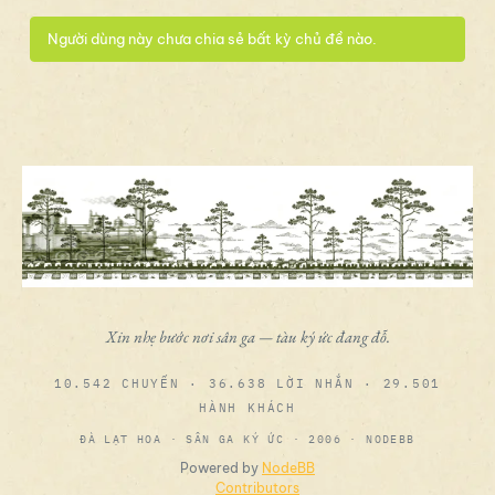
Người dùng này chưa chia sẻ bất kỳ chủ đề nào.
Xin nhẹ bước nơi sân ga — tàu ký ức đang đỗ.
10.542 CHUYẾN · 36.638 LỜI NHẮN · 29.501
HÀNH KHÁCH
ĐÀ LẠT HOA · SÂN GA KÝ ỨC · 2006 · NODEBB
Powered by
NodeBB
Contributors