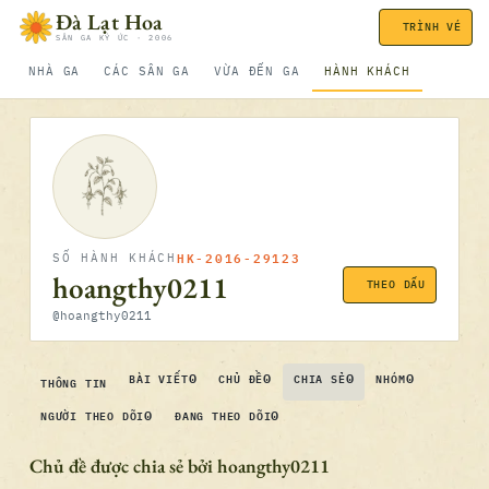
Bỏ qua nội dung
Đà Lạt Hoa
TRÌNH VÉ
SÂN GA KÝ ỨC · 2006
NHÀ GA
CÁC SÂN GA
VỪA ĐẾN GA
HÀNH KHÁCH
HK-2016-29123
SỐ HÀNH KHÁCH
hoangthy0211
THEO DẤU
@hoangthy0211
0
0
0
0
BÀI VIẾT
CHỦ ĐỀ
CHIA SẺ
NHÓM
THÔNG TIN
0
0
NGƯỜI THEO DÕI
ĐANG THEO DÕI
Chủ đề được chia sẻ bởi hoangthy0211