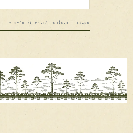
CHUYẾN ĐÃ MỞ
·
LỜI NHẮN
·
KẸP TRANG