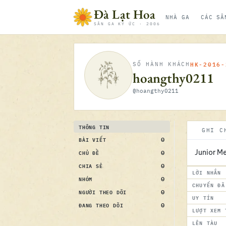
Bỏ qua nội dung
Đà Lạt Hoa
NHÀ GA
CÁC SÂ
SÂN GA KÝ ỨC · 2006
HK-2016-
SỐ HÀNH KHÁCH
hoangthy0211
@hoangthy0211
THÔNG TIN
GHI C
0
BÀI VIẾT
0
CHỦ ĐỀ
Junior M
0
CHIA SẺ
LỜI NHẮN
0
NHÓM
CHUYẾN ĐÃ
0
NGƯỜI THEO DÕI
UY TÍN
0
ĐANG THEO DÕI
LƯỢT XEM 
LÊN TÀU