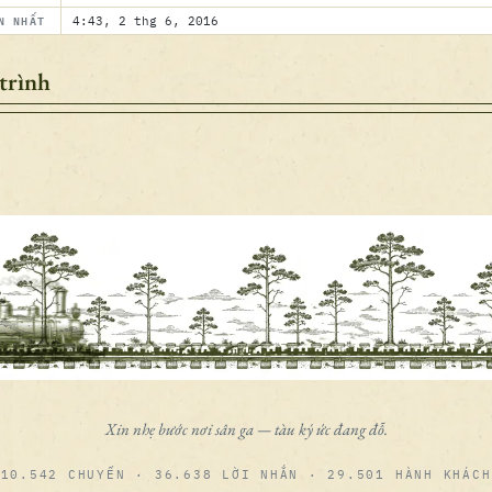
N NHẤT
4:43, 2 thg 6, 2016
trình
Xin nhẹ bước nơi sân ga — tàu ký ức đang đỗ.
10.542 CHUYẾN · 36.638 LỜI NHẮN · 29.501 HÀNH KHÁCH