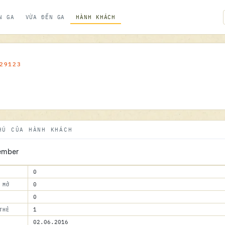
N GA
VỪA ĐẾN GA
HÀNH KHÁCH
29123
HÚ CỦA HÀNH KHÁCH
ember
0
 MỞ
0
0
THẺ
1
02.06.2016