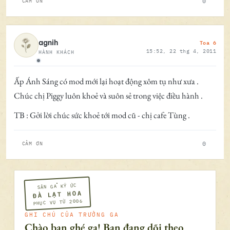
0
CẢM ƠN
Toa 6
agnih
15:52, 22 thg 4, 2011
HÀNH KHÁCH
Ngoại tuyến
Ấp Ánh Sáng có mod mới lại hoạt động xôm tụ như xưa .
Chúc chị Piggy luôn khoẻ và suôn sẻ trong việc điều hành .
TB : Gởi lời chúc sức khoẻ tới mod cũ - chị cafe Tùng .
0
CẢM ƠN
SÂN GA KÝ ỨC
ĐÀ LẠT HOA
PHỤC VỤ TỪ 2006
GHI CHÚ CỦA TRƯỞNG GA
Chào bạn ghé ga! Bạn đang dõi theo