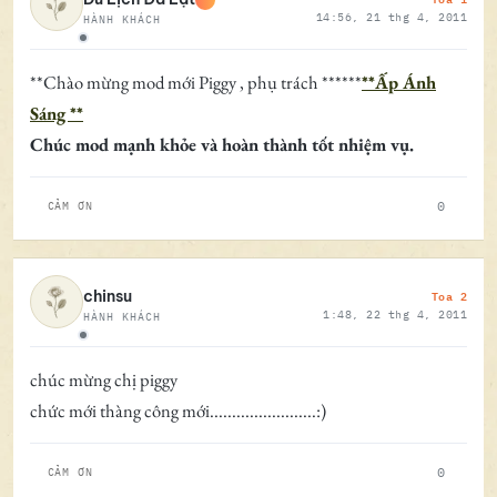
14:56, 21 thg 4, 2011
HÀNH KHÁCH
Ngoại tuyến
**Chào mừng mod mới Piggy , phụ trách ******
**Ấp Ánh
Sáng **
Chúc mod mạnh khỏe và hoàn thành tốt nhiệm vụ.
0
CẢM ƠN
Toa 2
chinsu
1:48, 22 thg 4, 2011
HÀNH KHÁCH
Ngoại tuyến
chúc mừng chị piggy
chức mới thàng công mới........................:)
0
CẢM ƠN