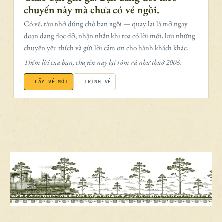
chuyến này mà chưa có vé ngồi.
Có vé, tàu nhớ đúng chỗ bạn ngồi — quay lại là mở ngay
đoạn đang đọc dở, nhận nhắn khi toa có lời mới, lưu những
chuyến yêu thích và gửi lời cảm ơn cho hành khách khác.
Thêm lời của bạn, chuyến này lại rôm rả như thuở 2006.
LẤY VÉ MỚI
TRÌNH VÉ