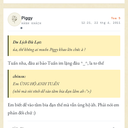
Toa 5
Piggy
12:21, 22 thg 4, 2011
HÀNH KHÁCH
Ngoại tuyến
Du Lịch Đà Lạt:
ủa, thế không ai muốn Piggy khao lên chức à ?
Tuấn nha, đâu ai bảo Tuấn im lặng đâu ^_^, la to thế
chinsu:
Em ỦNG HỘ ANH TUẤN
(nhỏ mà vòi vĩnh dễ vào tầm bia đạn lắm ah :">)
Em biết dễ vào tầm bia đạn thế mà vẫn ủng hộ àh. Phải nói em
phản đối chứ :)