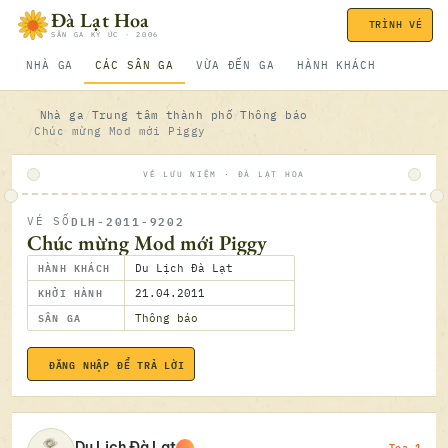
Bỏ qua nội dung
Đà Lạt Hoa
TRÌNH VÉ
SÂN GA KÝ ỨC · 2006
NHÀ GA
CÁC SÂN GA
VỪA ĐẾN GA
HÀNH KHÁCH
Nhà ga
Trung tâm thành phố
Thông báo
Chúc mừng Mod mới Piggy
VÉ LƯU NIỆM · ĐÀ LẠT HOA
DLH-2011-9202
VÉ SỐ
ĐÃ SOÁ
Chúc mừng Mod mới Piggy
HÀNH KHÁCH
Du Lịch Đà Lạt
KHỞI HÀNH
21.04.2011
SÂN GA
Thông báo
ĐĂNG NHẬP ĐỂ TRẢ LỜI
21.04.2
Toa 1
Du Lịch Đà Lạt