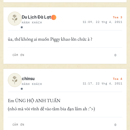
Toa 3
Du Lịch Đà Lạt
11:09, 22 thg 4, 2011
HÀNH KHÁCH
Ngoại tuyến
ủa, thế không ai muốn Piggy khao lên chức à ?
0
CẢM ƠN
Toa 4
chinsu
11:17, 22 thg 4, 2011
HÀNH KHÁCH
Ngoại tuyến
Em ỦNG HỘ ANH TUẤN
(nhỏ mà vòi vĩnh dễ vào tầm bia đạn lắm ah :">)
0
CẢM ƠN