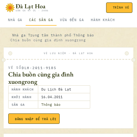
Bỏ qua nội dung
Đà Lạt Hoa
TRÌNH VÉ
SÂN GA KÝ ỨC · 2006
NHÀ GA
CÁC SÂN GA
VỪA ĐẾN GA
HÀNH KHÁCH
Nhà ga
Trung tâm thành phố
Thông báo
Chia buồn cùng gia đình xuongrong
VÉ LƯU NIỆM · ĐÀ LẠT HOA
DLH-2011-9185
VÉ SỐ
ĐÃ SOÁ
Chia buồn cùng gia đình
xuongrong
HÀNH KHÁCH
Du Lịch Đà Lạt
KHỞI HÀNH
16.04.2011
SÂN GA
Thông báo
ĐĂNG NHẬP ĐỂ TRẢ LỜI
16.04.2