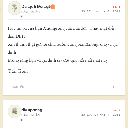
Toa 1
Du Lịch Đà Lạt
13:17, 16 thg 4, 2011
HÀNH KHÁCH
Ngoại tuyến
Hay tin bà của bạn Xuongrong vừa qua đời . Thay mặt diễn
đàn DLH
Xin thành thật gửi lời chia buồn cùng bạn Xuongrong và gia
đình.
Mong rằng bạn và gia đình sẽ vượt qua nỗi mất mát này.
Trân Trọng
1
CẢM ƠN
Toa 2
dieuphong
13:19, 16 thg 4, 2011
HÀNH KHÁCH
Ngoại tuyến