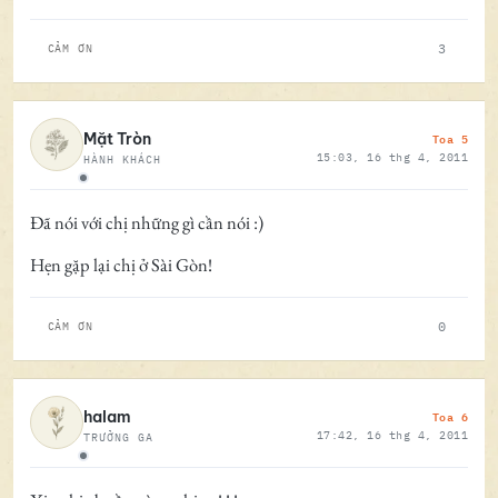
3
CẢM ƠN
Toa 5
Mặt Tròn
15:03, 16 thg 4, 2011
HÀNH KHÁCH
Ngoại tuyến
Đã nói với chị những gì cần nói :)
Hẹn gặp lại chị ở Sài Gòn!
0
CẢM ƠN
Toa 6
halam
17:42, 16 thg 4, 2011
TRƯỞNG GA
Ngoại tuyến