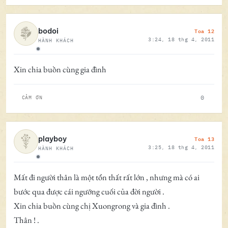
Toa 12
bodoi
3:24, 18 thg 4, 2011
HÀNH KHÁCH
Ngoại tuyến
Xin chia buồn cùng gia đình
0
CẢM ƠN
Toa 13
playboy
3:25, 18 thg 4, 2011
HÀNH KHÁCH
Ngoại tuyến
Mất đi người thân là một tổn thất rất lớn , nhưng mà có ai
bước qua được cái ngưỡng cuối của đời người .
Xin chia buồn cùng chị Xuongrong và gia đình .
Thân ! .