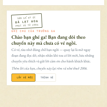
SÂN GA KÝ ỨC
ĐÀ LẠT HOA
PHỤC VỤ TỪ 2006
GHI CHÚ CỦA TRƯỞNG GA
Chào bạn ghé ga! Bạn đang dõi theo
chuyến này mà chưa có vé ngồi.
Có vé, tàu nhớ đúng chỗ bạn ngồi — quay lại là mở ngay
đoạn đang đọc dở, nhận nhắn khi toa có lời mới, lưu những
chuyến yêu thích và gửi lời cảm ơn cho hành khách khác.
Thêm lời của bạn, chuyến này lại rôm rả như thuở 2006.
LẤY VÉ MỚI
TRÌNH VÉ