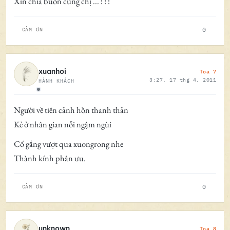
Xin chia buồn cùng chị ... ! ! !
0
CẢM ƠN
Toa 7
xuanhoi
3:27, 17 thg 4, 2011
HÀNH KHÁCH
Ngoại tuyến
Người về tiên cảnh hồn thanh thản
Kẻ ở nhân gian nỗi ngậm ngùi
Cố gắng vượt qua xuongrong nhe
Thành kính phân ưu.
0
CẢM ƠN
Toa 8
unknown