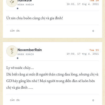
Toa 10
namkute
10:01, 17 thg 4, 2011
HÀNH KHÁCH
Ngoại tuyến
Út xin chia buồn cùng chị và gia đình!
0
CẢM ƠN
Toa 11
NovemberRain
19:00, 17 thg 4, 2011
HÀNH KHÁCH
Ngoại tuyến
Ly vỡ nước chảy....
Dù biết rằng ai mất đi người thân cũng đau lòng, nhưng chị và
GD hãy gắng lên nhé ! Mọi người trong diễn đàn sẽ luôn bên
chị và gia đình .....
0
CẢM ƠN