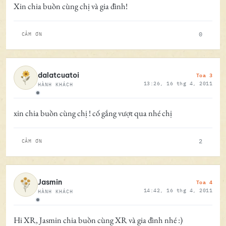
Xin chia buồn cùng chị và gia đình!
0
CẢM ƠN
Toa 3
dalatcuatoi
13:26, 16 thg 4, 2011
HÀNH KHÁCH
Ngoại tuyến
xin chia buồn cùng chị ! cố gắng vượt qua nhé chị
2
CẢM ƠN
Toa 4
Jasmin
14:42, 16 thg 4, 2011
HÀNH KHÁCH
Ngoại tuyến
Hi XR, Jasmin chia buồn cùng XR và gia đình nhé :)