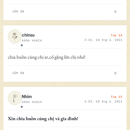
0
CẢM ƠN
Toa 14
chinsu
3:31, 18 thg 4, 2011
HÀNH KHÁCH
Ngoại tuyến
chia buồn cùng chị xr,cố gắng lên chị nhé!
0
CẢM ƠN
Toa 15
Nhím
4:03, 18 thg 4, 2011
HÀNH KHÁCH
Ngoại tuyến
Xin chia buồn cùng chị và gia đình!