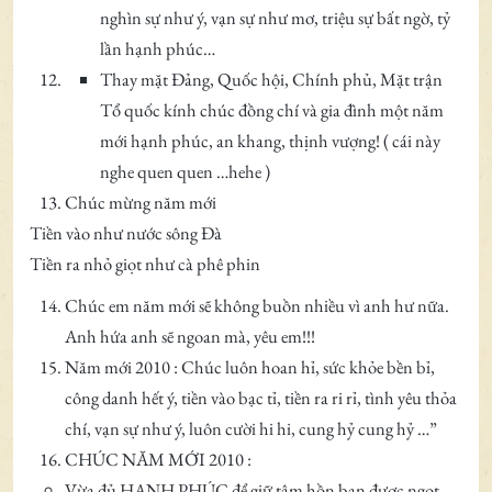
nghìn sự như ý, vạn sự như mơ, triệu sự bất ngờ, tỷ
lần hạnh phúc…
Thay mặt Đảng, Quốc hội, Chính phủ, Mặt trận
Tổ quốc kính chúc đồng chí và gia đình một năm
mới hạnh phúc, an khang, thịnh vượng! ( cái này
nghe quen quen …hehe )
Chúc mừng năm mới
Tiền vào như nước sông Đà
Tiền ra nhỏ giọt như cà phê phin
Chúc em năm mới sẽ không buồn nhiều vì anh hư nữa.
Anh hứa anh sẽ ngoan mà, yêu em!!!
Năm mới 2010 : Chúc luôn hoan hỉ, sức khỏe bền bỉ,
công danh hết ý, tiền vào bạc tỉ, tiền ra ri rỉ, tình yêu thỏa
chí, vạn sự như ý, luôn cười hi hi, cung hỷ cung hỷ …”
CHÚC NĂM MỚI 2010 :
Vừa đủ HẠNH PHÚC để giữ tâm hồn bạn được ngọt