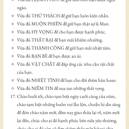
ngào.
Vừa đủ THỬ THÁCH để giữ bạn luôn kiên nhẫn.
Vừa đủ MUỘN PHIỀN để giữ bạn thật sự là Man.
Vừa đủ HY VỌNG để cho bạn được hạnh phúc.
Vừa đủ THẤT BẠI để bạn mãi khiêm nhường.
Vừa đủ THÀNH CÔNG để giữ bạn mãi nhiệt tâm.
Vừa đủ BẠN BÈ để bạn được an ủi.
Vừa đủ VẬT CHẤT để đáp ứng các nhu cầu vật chất
của bạn.
Vừa đủ NHIỆT TÌNH để bạn cho đời thêm hân hoan.
Vừa đủ NIỀM TIN để xua tan những thất vọng.
Chào buổi tối, chào tạm biệt ngày cuối cùng của năm,
chào tạm biệt những buồn vui lẫn lộn, chuẩn bị sẳn sàng
để đón chào năm mới, đêm nay giao thừa lại về, năm mới
lại đến, chúc cho ai đó hạnh phúc bên nữa yêu thương,
chúc cho ai đó còn cô đơn sẽ tìm thấy một bờ vai chia