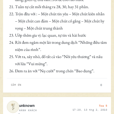
Tuần tự cắt mỗi tháng ra 28, 30, hay 31 phần.
Trộn đều với : – Một chút tin yêu – Một chút kiên nhẫn
– Một chút can đảm – Một chút cố gắng – Một chút hy
vọng – Một chút trung thành
Ướp thêm gia vị: lạc quan, tự tin và hài hước
Rồi đem ngâm một lát trong dung dịch “Những điều tâm
niệm của ḿnh”.
Vớt ra, xây nhỏ, đổ tất cả vào “Nồi yêu thương” và nấu
với lửa “Vui mừng”.
Đem ra ăn với “Nụ cười” trong chén “Bao dung”.
0
CẢM ƠN
Toa 5
unknown
17:20, 13 thg 2, 2010
HÀNH KHÁCH