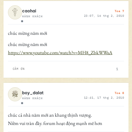
Toa 7
caohai
23:07, 16 thg 2, 2010
HÀNH KHÁCH
Ngoại tuyến
chúc mừng năm mới
chúc mừng năm mới
https://www.youtube.com/watch?v=MH8_ZbkWWxA
1
CẢM ƠN
Toa 8
boy_dalat
12:41, 17 thg 2, 2010
HÀNH KHÁCH
Ngoại tuyến
chúc cả nhà năm mới an khang thịnh vượng.
Niềm vui tràn đầy. forum hoạt động mạnh mẽ hơn