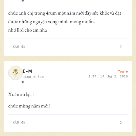
Ngoại tuyến
chúc anh chị trong 4rum một năm mới đầy sức khỏe và đạt
được những nguyện vọng mình mong muốn.
nhớ lì xì cho em nha
2
CẢM ƠN
Toa 6
E-M
2:54, 14 thg 2, 2010
HÀNH KHÁCH
Ngoại tuyến
Xuân an lạc !
chúc mừng năm mới!
2
CẢM ƠN