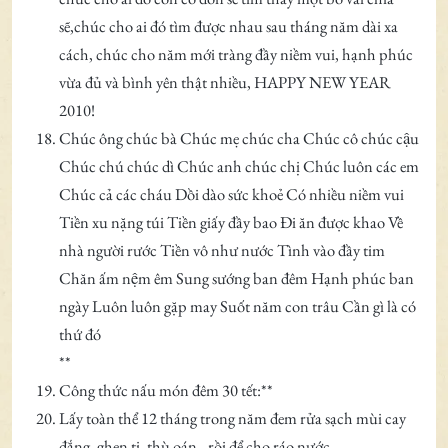
sẽ,chúc cho ai đó tìm được nhau sau tháng năm dài xa
cách, chúc cho năm mới tràng đầy niềm vui, hạnh phúc
vừa đủ và bình yên thật nhiều, HAPPY NEW YEAR
2010!
Chúc ông chúc bà Chúc mẹ chúc cha Chúc cô chúc cậu
Chúc chú chúc dì Chúc anh chúc chị Chúc luôn các em
Chúc cả các cháu Dồi dào sức khoẻ Có nhiều niềm vui
Tiền xu nặng túi Tiền giấy đầy bao Đi ăn được khao Về
nhà người rước Tiền vô như nước Tình vào đầy tim
Chăn ấm nệm êm Sung sướng ban đêm Hạnh phúc ban
ngày Luôn luôn gặp may Suốt năm con trâu Cần gì là có
thứ đó
**
Công thức nấu món đêm 30 tết:**
Lấy toàn thể 12 tháng trong năm đem rửa sạch mùi cay
đắng, ghen tị, thù oán…rồi để cho ráo nước