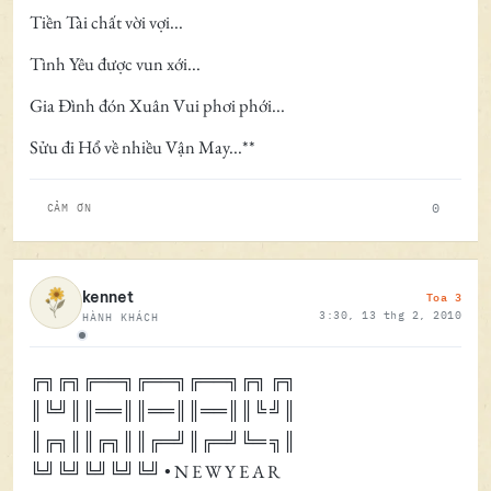
Tiền Tài chất vời vợi...
Tình Yêu được vun xới...
Gia Đình đón Xuân Vui phơi phới...
Sửu đi Hổ về nhiều Vận May...**
0
CẢM ƠN
Toa 3
kennet
3:30, 13 thg 2, 2010
HÀNH KHÁCH
Ngoại tuyến
╔╗╔╗╔══╗╔══╗╔══╗╔╗ ╔╗
║╚╝║║══║║══║║══║║╚ ╝║
║╔╗║║╔╗║║╔═╝║╔═╝╚═ ╗║
╚╝╚╝╚╝╚╝╚╝ • N E W Y E A R