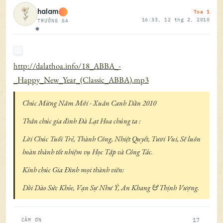
Toa 1
halam
16:33, 12 thg 2, 2010
TRƯỞNG GA
Ngoại tuyến
http://dalathoa.info/18_ABBA_-
_Happy_New_Year_(Classic_ABBA).mp3
Chúc Mừng Năm Mới - Xuân Canh Dần 2010
Thân chúc gia đình Đà Lạt Hoa chúng ta :
Lời Chúc Tuổi Trẻ, Thành Công, Nhiệt Quyết, Tươi Vui, Sẽ luôn
hoàn thành tốt nhiệm vụ Học Tập và Công Tác.
Kính chúc Gia Đình mọi thành viên:
Dồi Dào Sức Khỏe, Vạn Sự Như Ý, An Khang & Thịnh Vượng.
17
CẢM ƠN