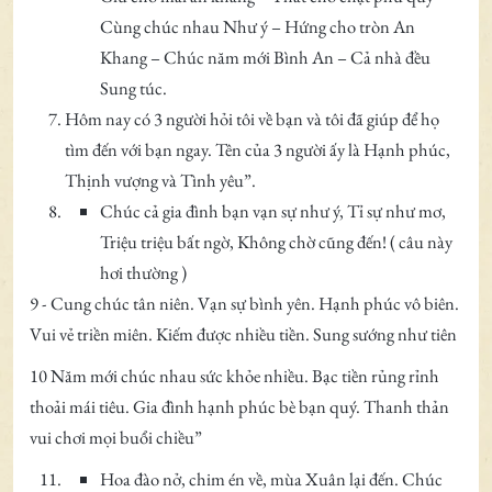
Cùng chúc nhau Như ý – Hứng cho tròn An
Khang – Chúc năm mới Bình An – Cả nhà đều
Sung túc.
Hôm nay có 3 người hỏi tôi về bạn và tôi đã giúp để họ
tìm đến với bạn ngay. Tên của 3 người ấy là Hạnh phúc,
Thịnh vượng và Tình yêu”.
Chúc cả gia đình bạn vạn sự như ý, Tỉ sự như mơ,
Triệu triệu bất ngờ, Không chờ cũng đến! ( câu này
hơi thường )
9 - Cung chúc tân niên. Vạn sự bình yên. Hạnh phúc vô biên.
Vui vẻ triền miên. Kiếm được nhiều tiền. Sung sướng như tiên
10 Năm mới chúc nhau sức khỏe nhiều. Bạc tiền rủng rỉnh
thoải mái tiêu. Gia đình hạnh phúc bè bạn quý. Thanh thản
vui chơi mọi buổi chiều”
Hoa đào nở, chim én về, mùa Xuân lại đến. Chúc