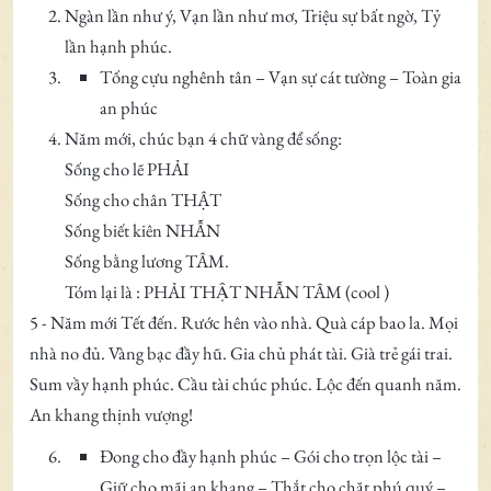
Ngàn lần như ý, Vạn lần như mơ, Triệu sự bất ngờ, Tỷ
lần hạnh phúc.
Tống cựu nghênh tân – Vạn sự cát tường – Toàn gia
an phúc
Năm mới, chúc bạn 4 chữ vàng để sống:
Sống cho lẽ PHẢI
Sống cho chân THẬT
Sống biết kiên NHẪN
Sống bằng lương TÂM.
Tóm lại là : PHẢI THẬT NHẪN TÂM (cool )
5 - Năm mới Tết đến. Rước hên vào nhà. Quà cáp bao la. Mọi
nhà no đủ. Vàng bạc đầy hũ. Gia chủ phát tài. Già trẻ gái trai.
Sum vầy hạnh phúc. Cầu tài chúc phúc. Lộc đến quanh năm.
An khang thịnh vượng!
Đong cho đầy hạnh phúc – Gói cho trọn lộc tài –
Giữ cho mãi an khang – Thắt cho chặt phú quý –