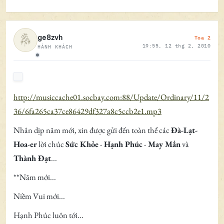
Toa 2
ge8zvh
19:55, 12 thg 2, 2010
HÀNH KHÁCH
Ngoại tuyến
http://musiccache01.socbay.com:88/Update/Ordinary/11/2
36/6fa265ca37ce86429df327a8c5ccb2e1.mp3
Nhân dịp năm mới, xin được gửi đến toàn thể các
Đà-Lạt-
Hoa-er
lời chúc
Sức Khỏe
-
Hạnh Phúc
-
May Mắn
và
Thành Đạt
...
**Năm mới...
Niềm Vui mới...
Hạnh Phúc luôn tới...