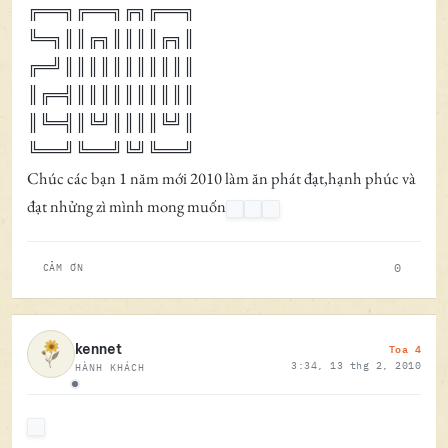
╔══╗╔══╗╔╗╔══╗
╚═╗║║╔╗║║║║╔╗║
╔═╝║║║║║║║║║║║
║╔═╣║║║║║║║║║║
║╚═╣║╚╝║║║║╚╝║
╚══╝╚══╝╚╝╚══╝
Chúc các bạn 1 năm mới 2010 làm ăn phát đạt,hạnh phúc và
đạt nhửng zì mình mong muốn
0
CẢM ƠN
Toa 4
kennet
3:34, 13 thg 2, 2010
HÀNH KHÁCH
Ngoại tuyến