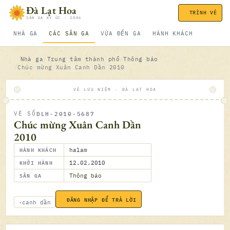
Bỏ qua nội dung
Đà Lạt Hoa
TRÌNH VÉ
SÂN GA KÝ ỨC · 2006
NHÀ GA
CÁC SÂN GA
VỪA ĐẾN GA
HÀNH KHÁCH
Nhà ga
Trung tâm thành phố
Thông báo
Chúc mừng Xuân Canh Dần 2010
VÉ LƯU NIỆM · ĐÀ LẠT HOA
DLH-2010-5687
VÉ SỐ
ĐÃ SOÁ
Chúc mừng Xuân Canh Dần
2010
HÀNH KHÁCH
halam
KHỞI HÀNH
12.02.2010
SÂN GA
Thông báo
ĐĂNG NHẬP ĐỂ TRẢ LỜI
12.02.2
canh dần