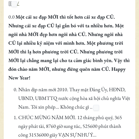
[[
/
0.0
Một cái xe đạp MỚI thì tốt hơn cái xe đạp CŨ.
Nhưng cái xe đạp CŨ lại gắn bó với ta nhiều hơn. Một
ngôi nhà MỚI đẹp hơn ngôi nhà CŨ. Nhưng ngôi nhà
CŨ lại nhiều kỷ niệm với mình hơn. Một phương trời
MỚI thì lạ hơn phương trời CŨ. Nhưng phương trời
MỚI lại chẳng mang lại cho ta cảm giác bình yên. Vậy thì
đón chào năm MỚI, nhưng đừng quên năm CŨ. Happy
New Year!
Nhân dịp năm mới 2010. Thay mặt Đảng Ủy, HĐND,
UBND, UBMTTQ nước cộng hòa xã hội chủ nghĩa Việt
Nam. Tôi xin phép... Không chúc gì ..
CHÚC MỪNG NĂM MỚI. 12 tháng phú quý, 365
ngày phát tài, 8760 giờ sung túc, 525600 phút thành
công 31536000 giây VẠN SỰ NHƯ Ý...