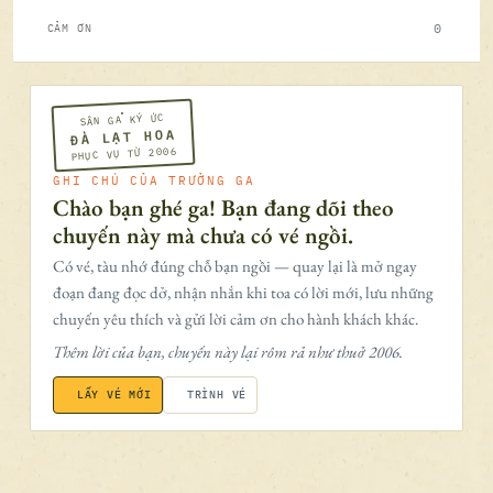
0
CẢM ƠN
SÂN GA KÝ ỨC
ĐÀ LẠT HOA
PHỤC VỤ TỪ 2006
GHI CHÚ CỦA TRƯỞNG GA
Chào bạn ghé ga! Bạn đang dõi theo
chuyến này mà chưa có vé ngồi.
Có vé, tàu nhớ đúng chỗ bạn ngồi — quay lại là mở ngay
đoạn đang đọc dở, nhận nhắn khi toa có lời mới, lưu những
chuyến yêu thích và gửi lời cảm ơn cho hành khách khác.
Thêm lời của bạn, chuyến này lại rôm rả như thuở 2006.
LẤY VÉ MỚI
TRÌNH VÉ