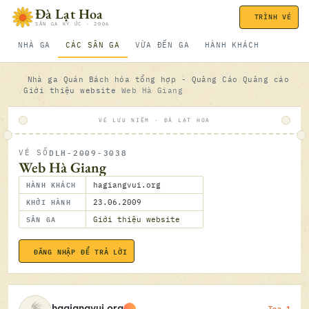
Bỏ qua nội dung
Đà Lạt Hoa
TRÌNH VÉ
SÂN GA KÝ ỨC · 2006
NHÀ GA
CÁC SÂN GA
VỪA ĐẾN GA
HÀNH KHÁCH
Nhà ga
Quán Bách hóa tổng hợp - Quảng Cáo
Quảng cáo
Giới thiệu website
Web Hà Giang
VÉ LƯU NIỆM · ĐÀ LẠT HOA
DLH-2009-3038
VÉ SỐ
ĐÃ SOÁ
Web Hà Giang
HÀNH KHÁCH
hagiangvui.org
KHỞI HÀNH
23.06.2009
SÂN GA
Giới thiệu website
ĐĂNG NHẬP ĐỂ TRẢ LỜI
23.06.2
Toa 1
hagiangvui.org