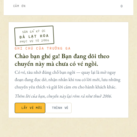
0
CẢM ƠN
SÂN GA KÝ ỨC
ĐÀ LẠT HOA
PHỤC VỤ TỪ 2006
GHI CHÚ CỦA TRƯỞNG GA
Chào bạn ghé ga! Bạn đang dõi theo
chuyến này mà chưa có vé ngồi.
Có vé, tàu nhớ đúng chỗ bạn ngồi — quay lại là mở ngay
đoạn đang đọc dở, nhận nhắn khi toa có lời mới, lưu những
chuyến yêu thích và gửi lời cảm ơn cho hành khách khác.
Thêm lời của bạn, chuyến này lại rôm rả như thuở 2006.
LẤY VÉ MỚI
TRÌNH VÉ