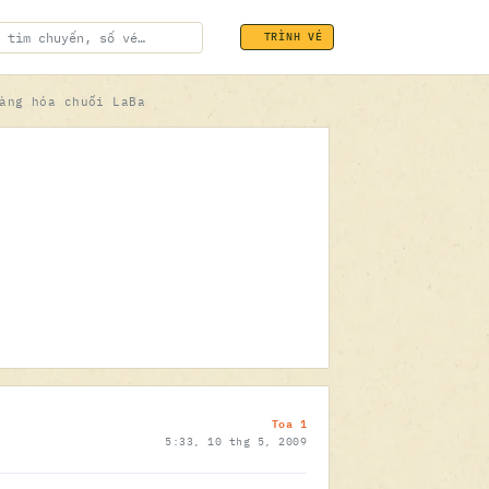
TRÌNH VÉ
àng hóa chuối LaBa
ĐÃ SOÁT VÉ
10.05.2009
Toa 1
5:33, 10 thg 5, 2009