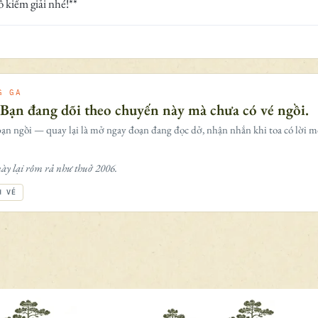
 kiếm giải nhé!**
G GA
 Bạn đang dõi theo chuyến này mà chưa có vé ngồi.
ạn ngồi — quay lại là mở ngay đoạn đang đọc dở, nhận nhắn khi toa có lời m
ày lại rôm rả như thuở 2006.
H VÉ