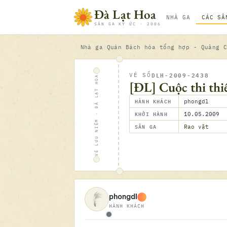
Bỏ qua nội dung
Đà Lạt Hoa
NHÀ GA
CÁC SÂ
SÂN GA KÝ ỨC · 2006
Nhà ga
Quán Bách hóa tổng hợp - Quảng 
DLH-2009-2438
VÉ SỐ
VÉ LƯU NIỆM · ĐÀ LẠT HOA
[ĐL] Cuộc thi thi
HÀNH KHÁCH
phongdl
KHỞI HÀNH
10.05.2009
SÂN GA
Rao vặt
phongdl
HÀNH KHÁCH
Ngoại tuyến