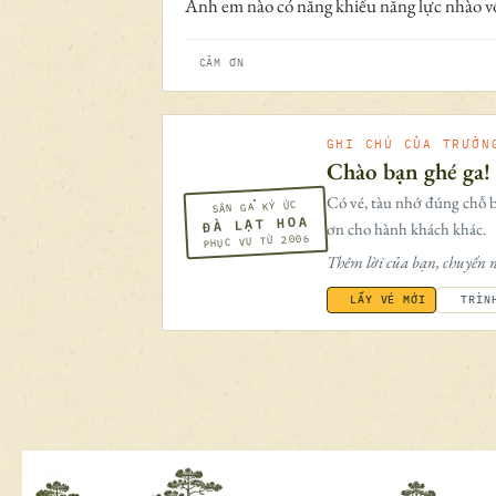
Anh em nào có năng khiếu năng lực nhào vô
CẢM ƠN
GHI CHÚ CỦA TRƯỞN
Chào bạn ghé ga!
Có vé, tàu nhớ đúng chỗ b
SÂN GA KÝ ỨC
ĐÀ LẠT HOA
ơn cho hành khách khác.
PHỤC VỤ TỪ 2006
Thêm lời của bạn, chuyến n
LẤY VÉ MỚI
TRÌN