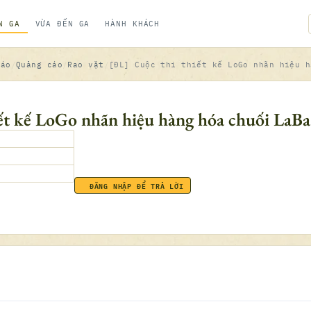
N GA
VỪA ĐẾN GA
HÀNH KHÁCH
Cáo
Quảng cáo
Rao vặt
[ĐL] Cuộc thi thiết kế LoGo nhãn hiệu h
ết kế LoGo nhãn hiệu hàng hóa chuối LaBa
ĐĂNG NHẬP ĐỂ TRẢ LỜI