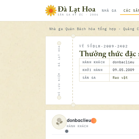
Bỏ qua nội dung
Đà Lạt Hoa
NHÀ GA
CÁC SÂ
SÂN GA KÝ ỨC · 2006
Nhà ga
Quán Bách hóa tổng hợp - Quảng 
DLH-2009-2402
VÉ SỐ
VÉ LƯU NIỆM · ĐÀ LẠT HOA
Thưởng thức đặc 
HÀNH KHÁCH
donbaclieu
KHỞI HÀNH
09.05.2009
SÂN GA
Rao vặt
donbaclieu
HÀNH KHÁCH
Ngoại tuyến