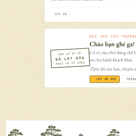
CẢM ƠN
GHI CHÚ CỦA TRƯỞN
Chào bạn ghé ga!
Có vé, tàu nhớ đúng chỗ b
SÂN GA KÝ ỨC
ĐÀ LẠT HOA
ơn cho hành khách khác.
PHỤC VỤ TỪ 2006
Thêm lời của bạn, chuyến n
LẤY VÉ MỚI
TRÌN