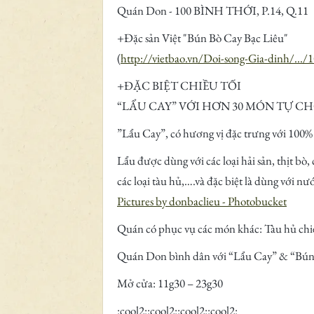
Quán Don - 100 BÌNH THỚI, P.14, Q.11
+Đặc sản Việt "Bún Bò Cay Bạc Liêu"
(
http://vietbao.vn/Doi-song-Gia-dinh/...
+ĐẶC BIỆT CHIỀU TỐI
“LẨU CAY” VỚI HƠN 30 MÓN TỰ CHỌN
”Lẩu Cay”, có hương vị đặc trưng với 100% 
Lẩu được dùng với các loại hải sản, thịt bò, 
các loại tàu hủ,….và đặc biệt là dùng với n
Pictures by donbaclieu - Photobucket
Quán có phục vụ các món khác: Tàu hủ chiê
Quán Don bình dân với “Lẩu Cay” & “Bún 
Mở cửa: 11g30 – 23g30
:cool2::cool2::cool2::cool2: