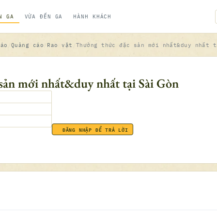
N GA
VỪA ĐẾN GA
HÀNH KHÁCH
Cáo
Quảng cáo
Rao vặt
Thưởng thức đặc sản mới nhất&duy nhất t
sản mới nhất&duy nhất tại Sài Gòn
ĐĂNG NHẬP ĐỂ TRẢ LỜI