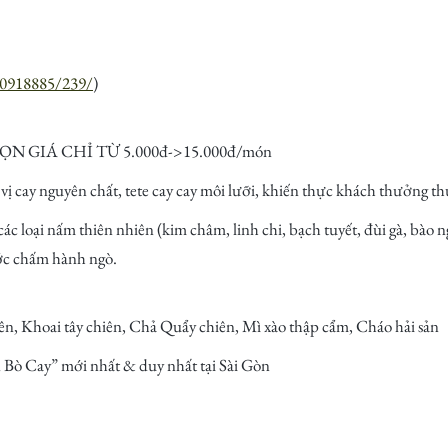
/10918885/239/
)
 GIÁ CHỈ TỪ 5.000đ->15.000đ/món
vị cay nguyên chất, tete cay cay môi lưỡi, khiến thực khách thưởng th
các loại nấm thiên nhiên (kim châm, linh chi, bạch tuyết, đùi gà, bào ngư
ước chấm hành ngò.
n, Khoai tây chiên, Chả Quẩy chiên, Mì xào thập cẩm, Cháo hải sản
Bò Cay” mới nhất & duy nhất tại Sài Gòn