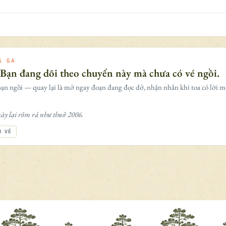
G GA
 Bạn đang dõi theo chuyến này mà chưa có vé ngồi.
ạn ngồi — quay lại là mở ngay đoạn đang đọc dở, nhận nhắn khi toa có lời m
ày lại rôm rả như thuở 2006.
H VÉ