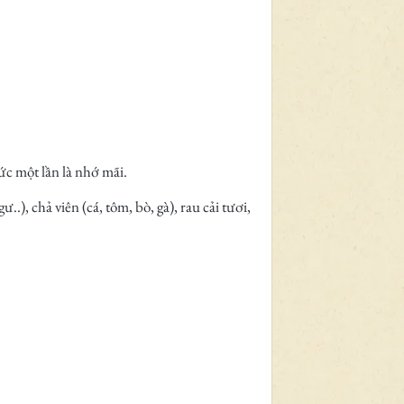
ức một lần là nhớ mãi.
..), chả viên (cá, tôm, bò, gà), rau cải tươi,