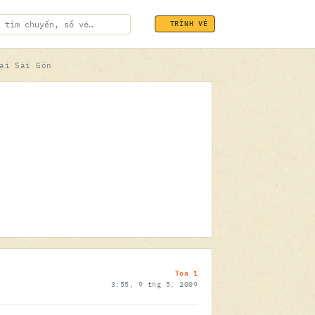
TRÌNH VÉ
ại Sài Gòn
ĐÃ SOÁT VÉ
09.05.2009
Toa 1
3:55, 9 thg 5, 2009