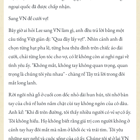
ngoại quốc đã được chấp nhận.
Sang VN để cưới vợ!
Bây giờ ai hỏi Lee sang VN làm gì, anh đều trả lời bằng một
câu tiếng Việt giản dị: "Qua đây lấy vợ!". Nhìn cảnh anh đi
chọn từng hạt pha lê, từng hoa thêu đính trên chiếc áo dài
cưới, chải từng lọn tóc cho vợ, có lẽ không còn ai nghi ngại về
tình yêu ấy. "Không mắt, không tay không quan trọng, quan
trọng là chúng tôi yêu nhau" - chàng rể Tây trả lời trong đôi
mắt long lanh.
Rời ngôi nhà gỗ ở cuối con dốc nhỏ dài hun hút, tôi nhớ bàn
tay của chú rể luôn nắm chặt cùi tay không ngón của cô dâu.
Anh kể: "Khi đi trên đường, tôi thấy nhiều người có vẻ sợ cô ấy.
Tôi không hiểu. Họ không biết rằng giá trị con người không ở
cánh tay hay đôi mắt mà nằm ở khối óc và trái tim. Tôi yêu
những suy nghĩ và cuộc sống của cô ấy. Chúng tôi sẽ ở lại VN