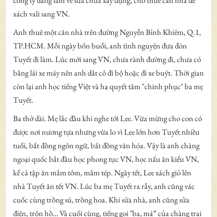
công ty đang làm về sửa chữa xây dựng, cho thuê căn nhà để
xách vali sang VN.
Anh thuê một căn nhà trên đường Nguyễn Bỉnh Khiêm, Q.1,
TP.HCM. Mỗi ngày bốn buổi, anh tình nguyện đưa đón
Tuyết đi làm. Lúc mới sang VN, chưa rành đường đi, chưa có
bằng lái xe máy nên anh dắt cô đi bộ hoặc đi xe buýt. Thời gian
còn lại anh học tiếng Việt và hạ quyết tâm "chinh phục" ba mẹ
Tuyết.
Ba thở dài. Mẹ lắc đầu khi nghe tới Lee. Vừa mừng cho con có
được nơi nương tựa nhưng vừa lo vì Lee lớn hơn Tuyết nhiều
tuổi, bất đồng ngôn ngữ, bất đồng văn hóa. Vậy là anh chàng
ngoại quốc bắt đầu học phong tục VN, học nấu ăn kiểu VN,
kể cả tập ăn mắm tôm, mắm tép. Ngày tết, Lee xách giỏ lên
nhà Tuyết ăn tết VN. Lúc ba mẹ Tuyết ra rẫy, anh cũng vác
cuốc cùng trồng sú, trồng hoa. Khi sửa nhà, anh cũng sửa
điện, trộn hồ… Và cuối cùng, tiếng gọi "ba, má” của chàng trai