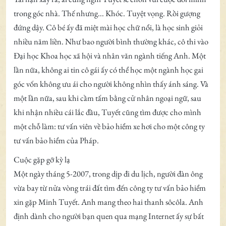
trong góc nhà. Thế nhưng... Khóc. Tuyệt vọng. Rồi gượng
đứng dậy. Cô bé ấy đã miệt mài học chữ nổi, là học sinh giỏi
nhiều năm liền. Như bao người bình thường khác, cô thi vào
Đại học Khoa học xã hội và nhân văn ngành tiếng Anh. Một
lần nữa, không ai tin cô gái ấy có thể học một ngành học gai
góc vốn không ưu ái cho người không nhìn thấy ánh sáng. Và
một lần nữa, sau khi cầm tấm bằng cử nhân ngoại ngữ, sau
khi nhận nhiều cái lắc đầu, Tuyết cũng tìm được cho mình
một chỗ làm: tư vấn viên về bảo hiểm xe hơi cho một công ty
tư vấn bảo hiểm của Pháp.
Cuộc gặp gỡ kỳ lạ
Một ngày tháng 5-2007, trong dịp đi du lịch, người đàn ông
vừa bay từ nửa vòng trái đất tìm đến công ty tư vấn bảo hiểm
xin gặp Minh Tuyết. Anh mang theo hai thanh sôcôla. Anh
định dành cho người bạn quen qua mạng Internet ấy sự bất