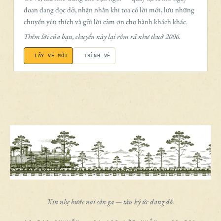
đoạn đang đọc dở, nhận nhắn khi toa có lời mới, lưu những
chuyến yêu thích và gửi lời cảm ơn cho hành khách khác.
Thêm lời của bạn, chuyến này lại rôm rả như thuở 2006.
LẤY VÉ MỚI
TRÌNH VÉ
Xin nhẹ bước nơi sân ga — tàu ký ức đang đỗ.