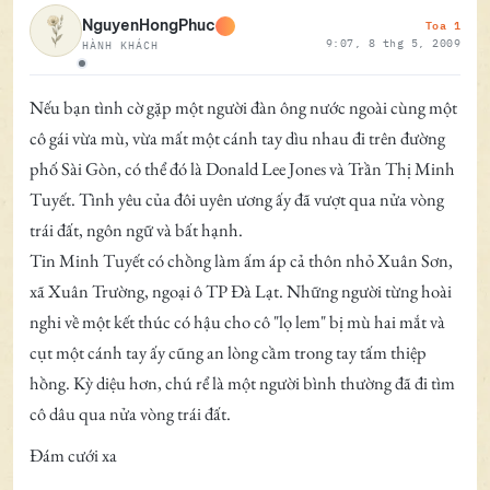
Toa 1
NguyenHongPhuc
9:07, 8 thg 5, 2009
HÀNH KHÁCH
Ngoại tuyến
Nếu bạn tình cờ gặp một người đàn ông nước ngoài cùng một
cô gái vừa mù, vừa mất một cánh tay dìu nhau đi trên đường
phố Sài Gòn, có thể đó là Donald Lee Jones và Trần Thị Minh
Tuyết. Tình yêu của đôi uyên ương ấy đã vượt qua nửa vòng
trái đất, ngôn ngữ và bất hạnh.
Tin Minh Tuyết có chồng làm ấm áp cả thôn nhỏ Xuân Sơn,
xã Xuân Trường, ngoại ô TP Đà Lạt. Những người từng hoài
nghi về một kết thúc có hậu cho cô "lọ lem" bị mù hai mắt và
cụt một cánh tay ấy cũng an lòng cầm trong tay tấm thiệp
hồng. Kỳ diệu hơn, chú rể là một người bình thường đã đi tìm
cô dâu qua nửa vòng trái đất.
Đám cưới xa