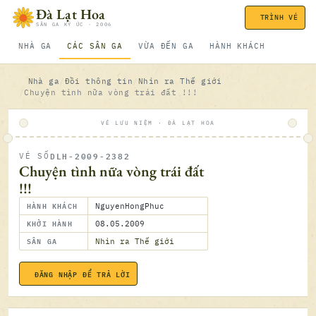
Bỏ qua nội dung
Đà Lạt Hoa
TRÌNH VÉ
SÂN GA KÝ ỨC · 2006
NHÀ GA
CÁC SÂN GA
VỪA ĐẾN GA
HÀNH KHÁCH
Nhà ga
Đồi thông tin
Nhìn ra Thế giới
Chuyện tình nữa vòng trái đất !!!
VÉ LƯU NIỆM · ĐÀ LẠT HOA
DLH-2009-2382
VÉ SỐ
ĐÃ SOÁ
Chuyện tình nữa vòng trái đất
!!!
HÀNH KHÁCH
NguyenHongPhuc
KHỞI HÀNH
08.05.2009
SÂN GA
Nhìn ra Thế giới
ĐĂNG NHẬP ĐỂ TRẢ LỜI
08.05.2