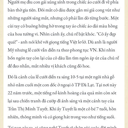
Người mẹ dìu con gái xúng xính trong chiếc áo cưới đi về phía
bàn thờ gia tiên. Đôi mắt cô dâu được gắn mi giả cong vút như
những người sáng mắt, nhưng cô phải lần dò từng bước. Một
cùi tay cô buông hững hờ trong tay áo chiếc áo dài màu hồng
của hoa tường vi. Nhìn cảnh ấy, chú rể bật khóc. "Cô ấy đẹp
quá!" - anh nói khẽ với giọng tiếng Việt lơ lớ. Dù anh là người
Mỹ nhưng lễ cưới vẫn diễn ra theo phong tục VN. Khi nhìn
bốn ngón tay còn lại của cô dâu lần tìm ngón áp út của chú rể
để đeo nhẫn, mắt nhiều vị khách cũng đỏ hoe.
Đó là cảnh của lễ cưới diễn ra sáng 10-5 tại một ngôi nhà gỗ
nhỏ nằm cuối một con dốc ở ngoại ô TP Đà Lạt. Tại nơi này
22 năm trước, một tiếng nổ kinh hoàng của quả mìn còn sót
lại sau chiến tranh đã cướp đi ánh sáng và một cánh tay của
Trần Thị Minh Tuyết. Khi ấy Tuyết là một cô bé 7 tuổi, hồn
nhiên, thông minh và có giọng hát trong veo như tiếng suối.
Tai nạn xảy ra, ai cũng nghĩ Tuyết sẽ chôn vùi cuộc đời mình