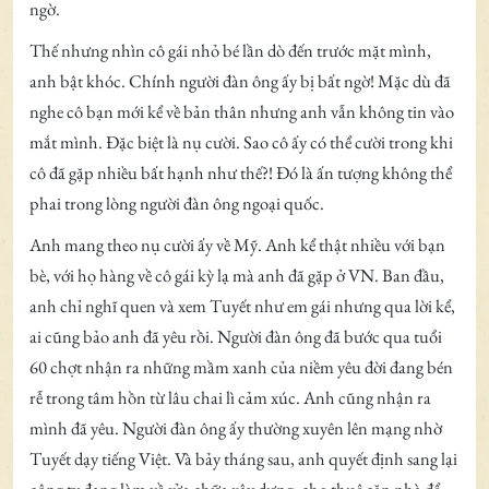
ngờ.
Thế nhưng nhìn cô gái nhỏ bé lần dò đến trước mặt mình,
anh bật khóc. Chính người đàn ông ấy bị bất ngờ! Mặc dù đã
nghe cô bạn mới kể về bản thân nhưng anh vẫn không tin vào
mắt mình. Đặc biệt là nụ cười. Sao cô ấy có thể cười trong khi
cô đã gặp nhiều bất hạnh như thế?! Đó là ấn tượng không thể
phai trong lòng người đàn ông ngoại quốc.
Anh mang theo nụ cười ấy về Mỹ. Anh kể thật nhiều với bạn
bè, với họ hàng về cô gái kỳ lạ mà anh đã gặp ở VN. Ban đầu,
anh chỉ nghĩ quen và xem Tuyết như em gái nhưng qua lời kể,
ai cũng bảo anh đã yêu rồi. Người đàn ông đã bước qua tuổi
60 chợt nhận ra những mầm xanh của niềm yêu đời đang bén
rễ trong tâm hồn từ lâu chai lì cảm xúc. Anh cũng nhận ra
mình đã yêu. Người đàn ông ấy thường xuyên lên mạng nhờ
Tuyết dạy tiếng Việt. Và bảy tháng sau, anh quyết định sang lại