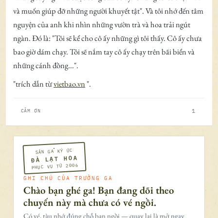
và muốn giúp đỡ những người khuyết tật". Và tôi nhớ đến tâm
nguyện của anh khi nhìn những vườn trà và hoa trải ngút
ngàn. Đó là: "Tôi sẽ kể cho cô ấy những gì tôi thấy. Cô ấy chưa
bao giờ dám chạy. Tôi sẽ nắm tay cô ấy chạy trên bãi biển và
những cánh đồng...".
"trích dẫn từ
vietbao.vn
".
1
CẢM ƠN
SÂN GA KÝ ỨC
ĐÀ LẠT HOA
PHỤC VỤ TỪ 2006
GHI CHÚ CỦA TRƯỞNG GA
Chào bạn ghé ga! Bạn đang dõi theo
chuyến này mà chưa có vé ngồi.
Có vé, tàu nhớ đúng chỗ bạn ngồi — quay lại là mở ngay