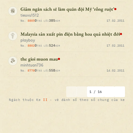
Giảm ngân sách sẽ làm quân đội Mỹ ‘rỗng ruột’
tieuvu1512
0
385
No.
8805
17.02.2011
TRẢ LỜI
XEM
Malaysia sản xuất pin điện bằng hoa quả nhiệt đới
playboy
0
524
No.
8802
17.02.2011
TRẢ LỜI
XEM
the gioi muon mau
minhtuan736
0
558
No.
8778
14.02.2011
TRẢ LỜI
XEM
1 / 16
II
Ngách thuộc Ke
· vé đánh số theo sổ chung của ke