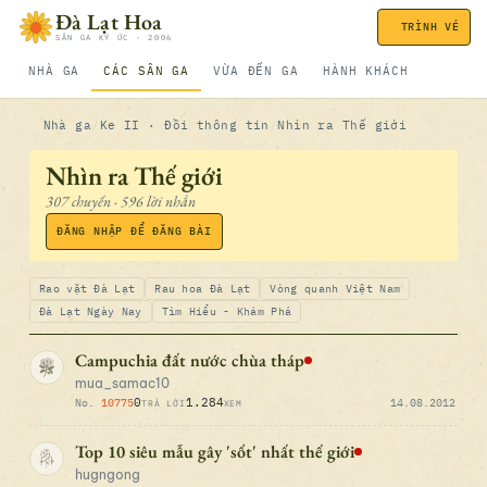
Bỏ qua nội dung
Đà Lạt Hoa
TRÌNH VÉ
SÂN GA KÝ ỨC · 2006
NHÀ GA
CÁC SÂN GA
VỪA ĐẾN GA
HÀNH KHÁCH
Nhà ga
Ke II · Đồi thông tin
Nhìn ra Thế giới
Nhìn ra Thế giới
307 chuyến · 596 lời nhắn
ĐĂNG NHẬP ĐỂ ĐĂNG BÀI
Rao vặt Đà Lạt
Rau hoa Đà Lạt
Vòng quanh Việt Nam
Đà Lạt Ngày Nay
Tìm Hiểu - Khám Phá
Campuchia đất nước chùa tháp
mua_samac10
0
1.284
No.
10775
14.08.2012
TRẢ LỜI
XEM
Top 10 siêu mẫu gây 'sốt' nhất thế giới
hugngong