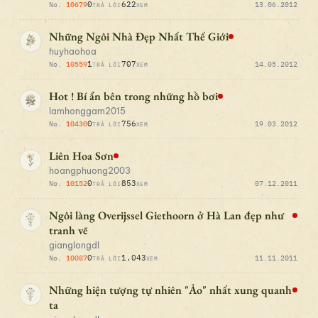
0
622
No.
10679
13.06.2012
TRẢ LỜI
XEM
Những Ngôi Nhà Đẹp Nhất Thế Giới
huyhaohoa
1
707
No.
10559
14.05.2012
TRẢ LỜI
XEM
Hot ! Bí ẩn bên trong những hồ bơi
lamhonggam2015
0
756
No.
10430
19.03.2012
TRẢ LỜI
XEM
Liên Hoa Sơn
hoangphuong2003
0
853
No.
10152
07.12.2011
TRẢ LỜI
XEM
Ngôi làng Overijssel Giethoorn ở Hà Lan đẹp như
tranh vẽ
gianglongdl
0
1.043
No.
10087
11.11.2011
TRẢ LỜI
XEM
Những hiện tượng tự nhiên "Ảo" nhất xung quanh
ta