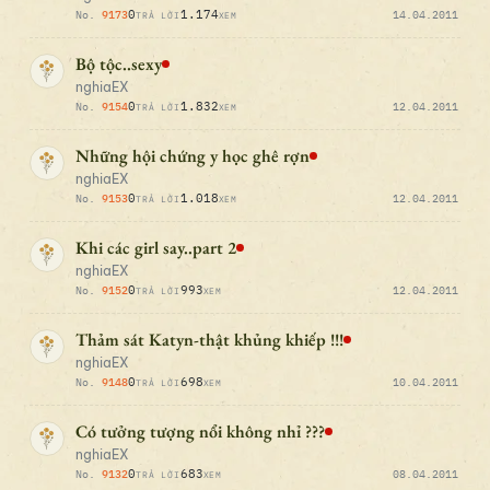
0
1.174
No.
9173
14.04.2011
TRẢ LỜI
XEM
Bộ tộc..sexy
nghiaEX
0
1.832
No.
9154
12.04.2011
TRẢ LỜI
XEM
Những hội chứng y học ghê rợn
nghiaEX
0
1.018
No.
9153
12.04.2011
TRẢ LỜI
XEM
Khi các girl say..part 2
nghiaEX
0
993
No.
9152
12.04.2011
TRẢ LỜI
XEM
Thảm sát Katyn-thật khủng khiếp !!!
nghiaEX
0
698
No.
9148
10.04.2011
TRẢ LỜI
XEM
Có tưởng tượng nổi không nhỉ ???
nghiaEX
0
683
No.
9132
08.04.2011
TRẢ LỜI
XEM