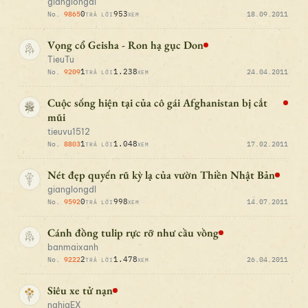
gianglongdl
0
953
No.
9865
18.09.2011
TRẢ LỜI
XEM
Vọng cổ Geisha - Ron hạ gục Don
TieuTu
1
1.238
No.
9209
24.04.2011
TRẢ LỜI
XEM
Cuộc sống hiện tại của cô gái Afghanistan bị cắt
mũi
tieuvu1512
1
1.048
No.
8803
17.02.2011
TRẢ LỜI
XEM
Nét đẹp quyến rũ kỳ lạ của vườn Thiền Nhật Bản
gianglongdl
0
998
No.
9592
14.07.2011
TRẢ LỜI
XEM
Cánh đồng tulip rực rỡ như cầu vồng
banmaixanh
2
1.478
No.
9222
26.04.2011
TRẢ LỜI
XEM
Siêu xe tử nạn
nghiaEX