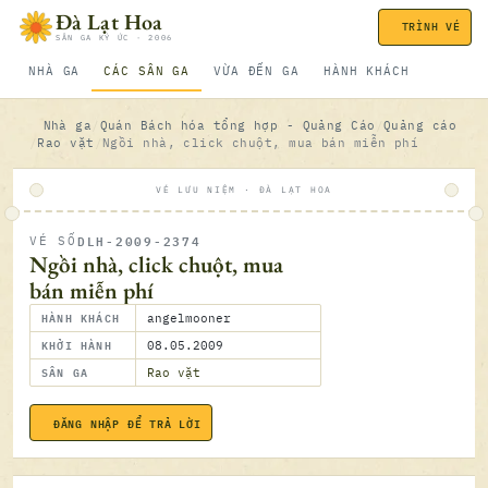
Bỏ qua nội dung
Đà Lạt Hoa
TRÌNH VÉ
SÂN GA KÝ ỨC · 2006
NHÀ GA
CÁC SÂN GA
VỪA ĐẾN GA
HÀNH KHÁCH
Nhà ga
Quán Bách hóa tổng hợp - Quảng Cáo
Quảng cáo
Rao vặt
Ngồi nhà, click chuột, mua bán miễn phí
VÉ LƯU NIỆM · ĐÀ LẠT HOA
DLH-2009-2374
VÉ SỐ
ĐÃ SOÁ
Ngồi nhà, click chuột, mua
bán miễn phí
HÀNH KHÁCH
angelmooner
KHỞI HÀNH
08.05.2009
SÂN GA
Rao vặt
ĐĂNG NHẬP ĐỂ TRẢ LỜI
08.05.2