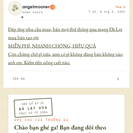
Toa 1
angelmooner
7:34, 8 thg 5, 2009
HÀNH KHÁCH
Ngoại tuyến
Đáp ứng nhu cầu mua, bán mọi thứ thông qua mạng Đà Lạt
mua bán rao vặt
MIỄN PHÍ, NHANH CHÓNG, HIỆU QUẢ
Còn chừng chờ gì nữa, xem có gì không dùng bán không nào
anh em. Kiếm tiền uống cafe nào.
0
CẢM ƠN
SÂN GA KÝ ỨC
ĐÀ LẠT HOA
PHỤC VỤ TỪ 2006
GHI CHÚ CỦA TRƯỞNG GA
Chào bạn ghé ga! Bạn đang dõi theo