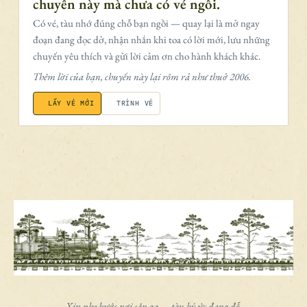
chuyến này mà chưa có vé ngồi.
Có vé, tàu nhớ đúng chỗ bạn ngồi — quay lại là mở ngay
đoạn đang đọc dở, nhận nhắn khi toa có lời mới, lưu những
chuyến yêu thích và gửi lời cảm ơn cho hành khách khác.
Thêm lời của bạn, chuyến này lại rôm rả như thuở 2006.
LẤY VÉ MỚI
TRÌNH VÉ
Xin nhẹ bước nơi sân ga — tàu ký ức đang đỗ.