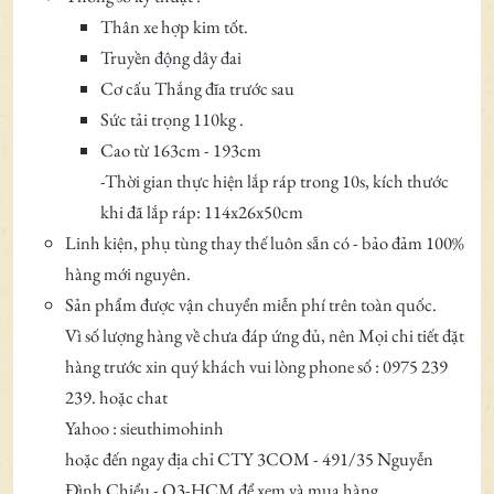
Thân xe hợp kim tốt.
Truyền động dây đai
Cơ cấu Thắng đĩa trước sau
Sức tải trọng 110kg .
Cao từ 163cm - 193cm
-Thời gian thực hiện lắp ráp trong 10s, kích thước
khi đã lắp ráp: 114x26x50cm
Linh kiện, phụ tùng thay thế luôn sẵn có - bảo đảm 100%
hàng mới nguyên.
Sản phẩm được vận chuyển miễn phí trên toàn quốc.
Vì số lượng hàng về chưa đáp ứng đủ, nên Mọi chi tiết đặt
hàng trước xin quý khách vui lòng phone số : 0975 239
239. hoặc chat
Yahoo : sieuthimohinh
hoặc đến ngay địa chỉ CTY 3COM - 491/35 Nguyễn
Đình Chiểu - Q3-HCM để xem và mua hàng.