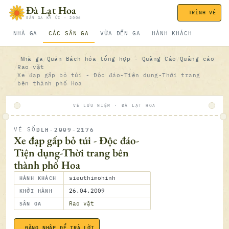
Bỏ qua nội dung
Đà Lạt Hoa
TRÌNH VÉ
SÂN GA KÝ ỨC · 2006
NHÀ GA
CÁC SÂN GA
VỪA ĐẾN GA
HÀNH KHÁCH
Nhà ga
Quán Bách hóa tổng hợp - Quảng Cáo
Quảng cáo
Rao vặt
Xe đạp gấp bỏ túi - Độc đáo-Tiện dụng-Thời trang
bên thành phố Hoa
VÉ LƯU NIỆM · ĐÀ LẠT HOA
DLH-2009-2176
VÉ SỐ
ĐÃ SOÁ
Xe đạp gấp bỏ túi - Độc đáo-
Tiện dụng-Thời trang bên
thành phố Hoa
HÀNH KHÁCH
sieuthimohinh
KHỞI HÀNH
26.04.2009
SÂN GA
Rao vặt
26.04.2
ĐĂNG NHẬP ĐỂ TRẢ LỜI