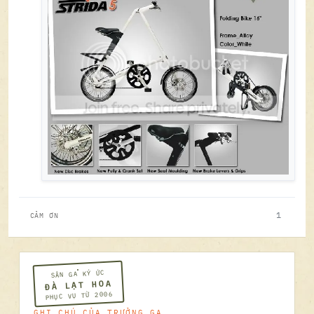
1
CẢM ƠN
SÂN GA KÝ ỨC
ĐÀ LẠT HOA
PHỤC VỤ TỪ 2006
GHI CHÚ CỦA TRƯỞNG GA