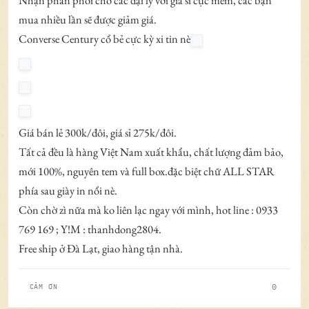
Nhận phân phối cho các đại lý với giá sỉ cực mềm, các bạn
mua nhiều lần sẽ được giảm giá.
Converse Century cổ bẻ cực kỳ xi tin nè
Giá bán lẻ 300k/đôi, giá sỉ 275k/đôi.
Tất cả đều là hàng Việt Nam xuất khẩu, chất lượng đảm bảo,
mới 100%, nguyên tem và full box.đặc biệt chữ ALL STAR
phía sau giày in nổi nè.
Còn chờ zì nữa mà ko liên lạc ngay với mình, hot line : 0933
769 169 ; Y!M : thanhdong2804.
Free ship ở Đà Lạt, giao hàng tận nhà.
0
CẢM ƠN