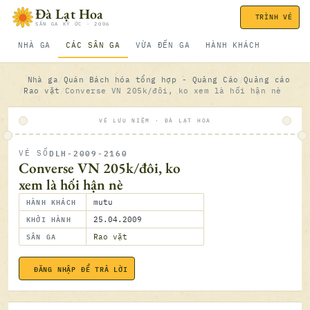
Bỏ qua nội dung
Đà Lạt Hoa
TRÌNH VÉ
SÂN GA KÝ ỨC · 2006
NHÀ GA
CÁC SÂN GA
VỪA ĐẾN GA
HÀNH KHÁCH
Nhà ga
Quán Bách hóa tổng hợp - Quảng Cáo
Quảng cáo
Rao vặt
Converse VN 205k/đôi, ko xem là hối hận nè
VÉ LƯU NIỆM · ĐÀ LẠT HOA
DLH-2009-2160
VÉ SỐ
ĐÃ SOÁ
Converse VN 205k/đôi, ko
xem là hối hận nè
HÀNH KHÁCH
mutu
KHỞI HÀNH
25.04.2009
SÂN GA
Rao vặt
ĐĂNG NHẬP ĐỂ TRẢ LỜI
25.04.2