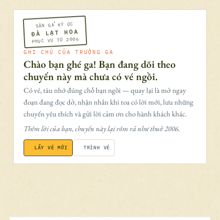
SÂN GA KÝ ỨC
ĐÀ LẠT HOA
PHỤC VỤ TỪ 2006
GHI CHÚ CỦA TRƯỞNG GA
Chào bạn ghé ga! Bạn đang dõi theo
chuyến này mà chưa có vé ngồi.
Có vé, tàu nhớ đúng chỗ bạn ngồi — quay lại là mở ngay
đoạn đang đọc dở, nhận nhắn khi toa có lời mới, lưu những
chuyến yêu thích và gửi lời cảm ơn cho hành khách khác.
Thêm lời của bạn, chuyến này lại rôm rả như thuở 2006.
LẤY VÉ MỚI
TRÌNH VÉ