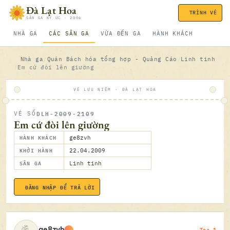
Bỏ qua nội dung
Đà Lạt Hoa
TRÌNH VÉ
SÂN GA KÝ ỨC · 2006
NHÀ GA
CÁC SÂN GA
VỪA ĐẾN GA
HÀNH KHÁCH
Nhà ga
Quán Bách hóa tổng hợp - Quảng Cáo
Linh tinh
Em cứ đòi lên giường
VÉ LƯU NIỆM · ĐÀ LẠT HOA
DLH-2009-2109
VÉ SỐ
ĐÃ SOÁ
Em cứ đòi lên giường
HÀNH KHÁCH
ge8zvh
KHỞI HÀNH
22.04.2009
SÂN GA
Linh tinh
ĐĂNG NHẬP ĐỂ TRẢ LỜI
22.04.2
Toa 1
ge8zvh