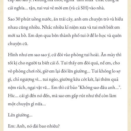
cái nghĩa... tận, tui vui vẻ mời em (và cả SH) vào nhà.
Sao 30 phút uồng nước, ăn trái cây, anh em chuyện trò và hiểu
nhau cũng nhiều. Nhắc nhiều kỉ niệm xưa và tui mới biết em
mới xa bồ. Em dọn qua bên thành phố tui ở để lo học và quên
chuyện cũ.
Hình như em sao sao ý, cứ đòi vào phòng tui hoài. Ăn mày thì
tối kị cho người ta biết cái ổ. Tui thấy em đòi quá, nể em, cho
vô phòng chơi rồi, giờ em lại đòi lên giường... Tui không lo sợ
gì, chỉ ngượng vì... tui ngèo, giường kêu cót két, lại thêm quả
nệm rách, ngại vật vã... Em thì cứ bảo "Không sao đâu anh...".
Hic... cái gì đến nó đến, mà sao em gấp rút như thể còn làm
một chuyện gì nữa...
Lên giường...
Em: Anh, nó dài bao nhiêu?