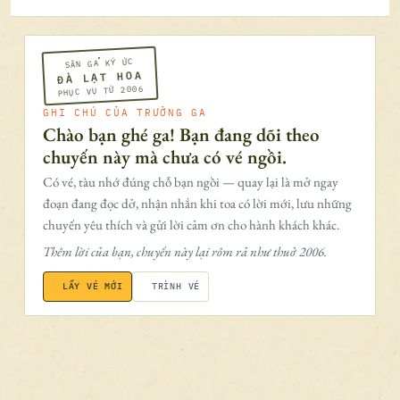
SÂN GA KÝ ỨC
ĐÀ LẠT HOA
PHỤC VỤ TỪ 2006
GHI CHÚ CỦA TRƯỞNG GA
Chào bạn ghé ga! Bạn đang dõi theo
chuyến này mà chưa có vé ngồi.
Có vé, tàu nhớ đúng chỗ bạn ngồi — quay lại là mở ngay
đoạn đang đọc dở, nhận nhắn khi toa có lời mới, lưu những
chuyến yêu thích và gửi lời cảm ơn cho hành khách khác.
Thêm lời của bạn, chuyến này lại rôm rả như thuở 2006.
LẤY VÉ MỚI
TRÌNH VÉ