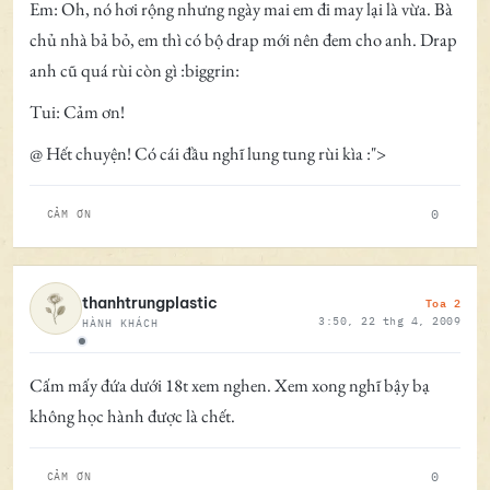
Em: Oh, nó hơi rộng nhưng ngày mai em đi may lại là vừa. Bà
chủ nhà bả bỏ, em thì có bộ drap mới nên đem cho anh. Drap
anh cũ quá rùi còn gì :biggrin:
Tui: Cảm ơn!
@ Hết chuyện! Có cái đầu nghĩ lung tung rùi kìa :">
0
CẢM ƠN
Toa 2
thanhtrungplastic
3:50, 22 thg 4, 2009
HÀNH KHÁCH
Ngoại tuyến
Cấm mấy đứa dưới 18t xem nghen. Xem xong nghĩ bậy bạ
không học hành được là chết.
0
CẢM ƠN