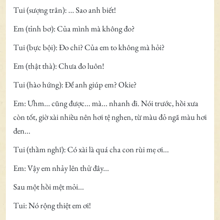
Tui (sượng trân): ... Sao anh biết!
Em (tỉnh bơ): Của mình mà không đo?
Tui (bực bội): Đo chi? Của em to không mà hỏi?
Em (thật thà): Chưa đo luôn!
Tui (hào hứng): Để anh giúp em? Okie?
Em: Ưhm... cũng được... mà... nhanh đi. Nói trước, hồi xưa
còn tốt, giờ xài nhiều nên hơi tệ nghen, từ màu đỏ ngã màu hơi
đen...
Tui (thầm nghĩ): Có xài là quá cha con rùi mẹ ơi...
Em: Vậy em nhảy lên thử đây...
Sau một hồi mệt mỏi...
Tui: Nó rộng thiệt em ơi!