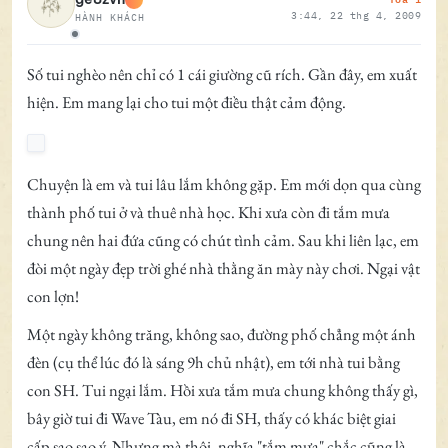
3:44, 22 thg 4, 2009
HÀNH KHÁCH
Ngoại tuyến
Số tui nghèo nên chỉ có 1 cái giường cũ rích. Gần đây, em xuất
hiện. Em mang lại cho tui một điều thật cảm động.
Chuyện là em và tui lâu lắm không gặp. Em mới dọn qua cùng
thành phố tui ở và thuê nhà học. Khi xưa còn đi tắm mưa
chung nên hai đứa cũng có chút tình cảm. Sau khi liên lạc, em
đòi một ngày đẹp trời ghé nhà thằng ăn mày này chơi. Ngại vật
con lợn!
Một ngày không trăng, không sao, đường phố chẳng một ánh
đèn (cụ thể lúc đó là sáng 9h chủ nhật), em tới nhà tui bằng
con SH. Tui ngại lắm. Hồi xưa tắm mưa chung không thấy gì,
bây giờ tui đi Wave Tàu, em nó đi SH, thấy có khác biệt giai
cấp sao sao ý. Nhưng mà thôi, nghĩa "tắm mưa" chắc cũng là