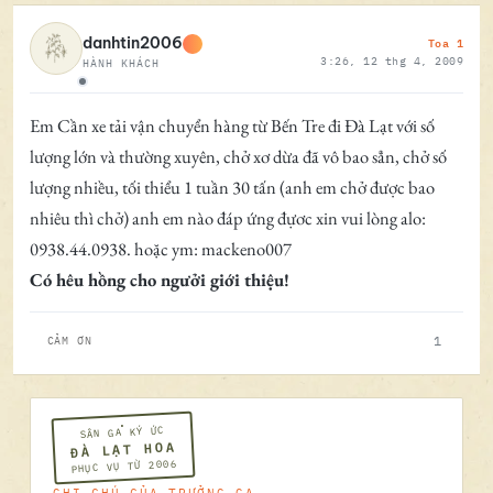
Toa 1
danhtin2006
3:26, 12 thg 4, 2009
HÀNH KHÁCH
Ngoại tuyến
Em Cần xe tải vận chuyển hàng từ Bến Tre đi Đà Lạt với số
lượng lớn và thường xuyên, chở xơ dừa đã vô bao sẳn, chở số
lượng nhiều, tối thiểu 1 tuần 30 tấn (anh em chở được bao
nhiêu thì chở) anh em nào đáp ứng đựơc xin vui lòng alo:
0938.44.0938. hoặc ym: mackeno007
Có hêu hồng cho ngưởi giới thiệu!
1
CẢM ƠN
SÂN GA KÝ ỨC
ĐÀ LẠT HOA
PHỤC VỤ TỪ 2006