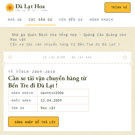
Bỏ qua nội dung
Đà Lạt Hoa
TRÌNH VÉ
SÂN GA KÝ ỨC · 2006
NHÀ GA
CÁC SÂN GA
VỪA ĐẾN GA
HÀNH KHÁCH
Nhà ga
Quán Bách hóa tổng hợp - Quảng Cáo
Quảng cáo
Rao vặt
Cần xe tải vận chuyển hàng từ Bến Tre đi Đà Lạt !
VÉ LƯU NIỆM · ĐÀ LẠT HOA
DLH-2009-2010
VÉ SỐ
ĐÃ SOÁ
Cần xe tải vận chuyển hàng từ
Bến Tre đi Đà Lạt !
HÀNH KHÁCH
danhtin2006
KHỞI HÀNH
12.04.2009
SÂN GA
Rao vặt
ĐĂNG NHẬP ĐỂ TRẢ LỜI
12.04.2