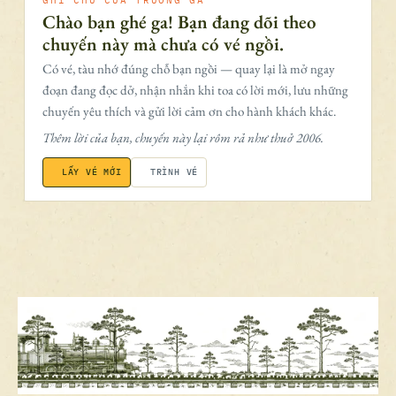
GHI CHÚ CỦA TRƯỞNG GA
Chào bạn ghé ga! Bạn đang dõi theo
chuyến này mà chưa có vé ngồi.
Có vé, tàu nhớ đúng chỗ bạn ngồi — quay lại là mở ngay
đoạn đang đọc dở, nhận nhắn khi toa có lời mới, lưu những
chuyến yêu thích và gửi lời cảm ơn cho hành khách khác.
Thêm lời của bạn, chuyến này lại rôm rả như thuở 2006.
LẤY VÉ MỚI
TRÌNH VÉ