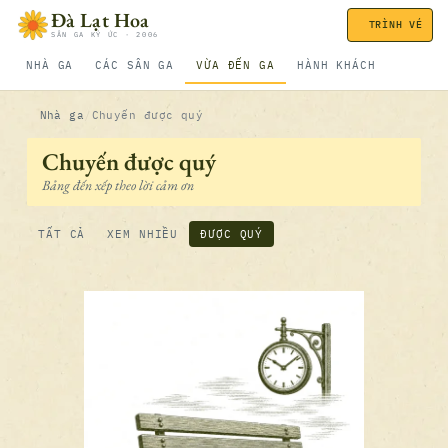
Bỏ qua nội dung
Đà Lạt Hoa
TRÌNH VÉ
SÂN GA KÝ ỨC · 2006
NHÀ GA
CÁC SÂN GA
VỪA ĐẾN GA
HÀNH KHÁCH
Nhà ga
Chuyến được quý
Chuyến được quý
Bảng đến xếp theo lời cảm ơn
TẤT CẢ
XEM NHIỀU
ĐƯỢC QUÝ