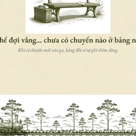
hế đợi vắng… chưa có chuyến nào ở bảng n
Khi có chuyến mới vào ga, bảng đến sẽ tự ghi thêm dòng.