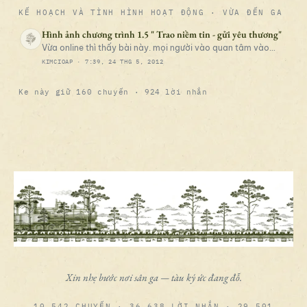
KẾ HOẠCH VÀ TÌNH HÌNH HOẠT ĐỘNG
· VỪA ĐẾN GA
Hình ảnh chương trình 1.5 " Trao niềm tin - gửi yêu thương"
Vừa online thì thấy bài này. mọi người vào quan tâm vào
xem nhé :)
KIMCIOAP ·
7:39, 24 THG 5, 2012
Ke này giữ 160 chuyến · 924 lời nhắn
Xin nhẹ bước nơi sân ga — tàu ký ức đang đỗ.
10.542 CHUYẾN · 36.638 LỜI NHẮN · 29.501