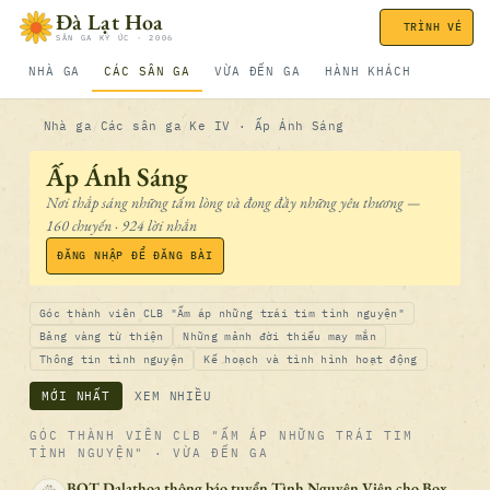
Bỏ qua nội dung
Đà Lạt Hoa
TRÌNH VÉ
SÂN GA KÝ ỨC · 2006
NHÀ GA
CÁC SÂN GA
VỪA ĐẾN GA
HÀNH KHÁCH
Nhà ga
Các sân ga
Ke IV · Ấp Ánh Sáng
Ấp Ánh Sáng
Nơi thắp sáng những tấm lòng và đong đầy những yêu thương —
160 chuyến · 924 lời nhắn
ĐĂNG NHẬP ĐỂ ĐĂNG BÀI
Góc thành viên CLB "Ấm áp những trái tim tình nguyện"
Bảng vàng từ thiện
Những mảnh đời thiếu may mắn
Thông tin tình nguyện
Kế hoạch và tình hình hoạt động
MỚI NHẤT
XEM NHIỀU
GÓC THÀNH VIÊN CLB "ẤM ÁP NHỮNG TRÁI TIM
TÌNH NGUYỆN"
· VỪA ĐẾN GA
BQT Dalathoa thông báo tuyển Tình Nguyện Viên cho Box