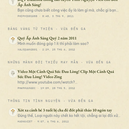
Ấp Ánh Sáng!
Bạn cũng chưa biết công việc ấy là làm gì mà, chắc gì bạn
đã làm mà, vậy nên không làm thì đừng có nói nhé!
PHIPHI081088 ·
8:48, 3 THG 9, 2011
BẢNG VÀNG TỪ THIỆN
· VỪA ĐẾN GA
Quỹ Ấp Ánh Sáng Quý 2 năm 2011
Mình muốn đóng góp 1 ít thì phải làm sao?
XALOQUAN2001 ·
2:29, 25 THG 4, 2012
NHỮNG MẢNH ĐỜI THIẾU MAY MẮN
· VỪA ĐẾN GA
Video Một Cảnh Quá Sức Đau Lòng! Clip Một Cảnh Quá
Sức Đau Lòng! Video Zing
http://www.youtube.com/watch?
v=_6i0ehTxSbM&NR=1&feature=endscreen
PHAMHUUNGOC ·
19:09, 28 THG 5, 2012
THÔNG TIN TÌNH NGUYỆN
· VỪA ĐẾN GA
Xót xa cảnh bé 3 tuổi bị cha đẻ đốt phải tháo 10 ngón tay
Đúng thế, Loại người này chết ko hết tội, chẳng ai lại đối xử
với con của mình như thế cả, Còn hơn cả loài cầm thú
HUONGVIET ·
9:07, 6 THG 6, 2012