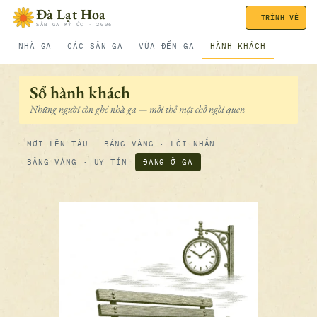
Bỏ qua nội dung
Đà Lạt Hoa
TRÌNH VÉ
SÂN GA KÝ ỨC · 2006
NHÀ GA
CÁC SÂN GA
VỪA ĐẾN GA
HÀNH KHÁCH
Sổ hành khách
Những người còn ghé nhà ga — mỗi thẻ một chỗ ngồi quen
MỚI LÊN TÀU
BẢNG VÀNG · LỜI NHẮN
BẢNG VÀNG · UY TÍN
ĐANG Ở GA