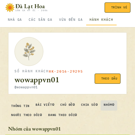
Bỏ qua nội dung
Đà Lạt Hoa
TRÌNH VÉ
SÂN GA KÝ ỨC · 2006
NHÀ GA
CÁC SÂN GA
VỪA ĐẾN GA
HÀNH KHÁCH
HK-2016-29295
SỐ HÀNH KHÁCH
wowappvn01
THEO DẤU
@wowappvn01
0
0
0
0
BÀI VIẾT
CHỦ ĐỀ
CHIA SẺ
NHÓM
THÔNG TIN
0
0
NGƯỜI THEO DÕI
ĐANG THEO DÕI
Nhóm của wowappvn01