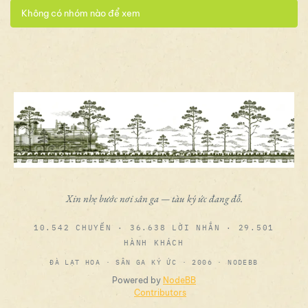
Không có nhóm nào để xem
Xin nhẹ bước nơi sân ga — tàu ký ức đang đỗ.
10.542 CHUYẾN · 36.638 LỜI NHẮN · 29.501
HÀNH KHÁCH
ĐÀ LẠT HOA · SÂN GA KÝ ỨC · 2006 · NODEBB
Powered by
NodeBB
Contributors