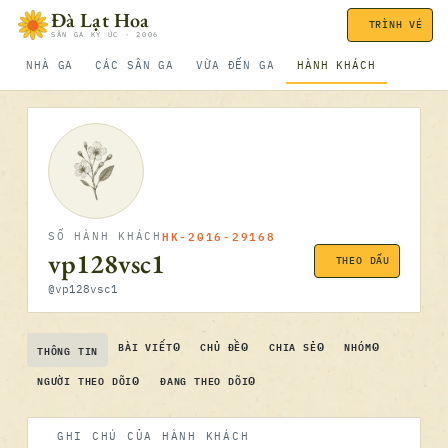
Bỏ qua nội dung
Đà Lạt Hoa
TRÌNH VÉ
SÂN GA KÝ ỨC · 2006
NHÀ GA
CÁC SÂN GA
VỪA ĐẾN GA
HÀNH KHÁCH
HK-2016-29168
SỐ HÀNH KHÁCH
vp128vsc1
THEO DẤU
@vp128vsc1
0
0
0
0
BÀI VIẾT
CHỦ ĐỀ
CHIA SẺ
NHÓM
THÔNG TIN
0
0
NGƯỜI THEO DÕI
ĐANG THEO DÕI
GHI CHÚ CỦA HÀNH KHÁCH