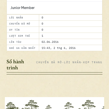
Junior Member
LỜI NHẮN
0
CHUYẾN ĐÃ MỞ
0
UY TÍN
0
LƯỢT XEM THẺ
1
LÊN TÀU
02.06.2016
GHÉ GA GẦN NHẤT
15:43, 2 thg 6, 2016
Sổ hành
CHUYẾN ĐÃ MỞ
·
LỜI NHẮN
·
KẸP TRANG
trình