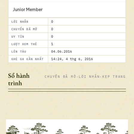
Junior Member
LỜI NHẮN
0
CHUYẾN ĐÃ MỞ
0
UY TÍN
0
LƯỢT XEM THẺ
1
LÊN TÀU
04.06.2016
GHÉ GA GẦN NHẤT
14:24, 4 thg 6, 2016
Sổ hành
CHUYẾN ĐÃ MỞ
·
LỜI NHẮN
·
KẸP TRANG
trình