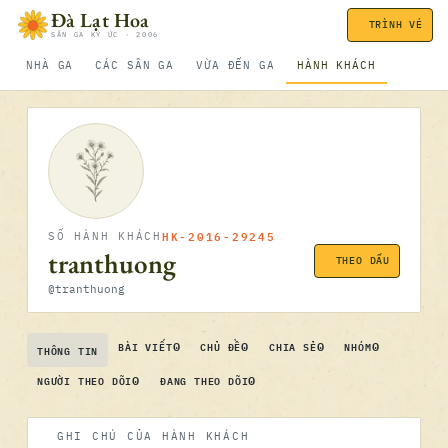
Bỏ qua nội dung
Đà Lạt Hoa
TRÌNH VÉ
SÂN GA KÝ ỨC · 2006
NHÀ GA
CÁC SÂN GA
VỪA ĐẾN GA
HÀNH KHÁCH
HK-2016-29245
SỐ HÀNH KHÁCH
tranthuong
THEO DẤU
@tranthuong
0
0
0
0
BÀI VIẾT
CHỦ ĐỀ
CHIA SẺ
NHÓM
THÔNG TIN
0
0
NGƯỜI THEO DÕI
ĐANG THEO DÕI
GHI CHÚ CỦA HÀNH KHÁCH