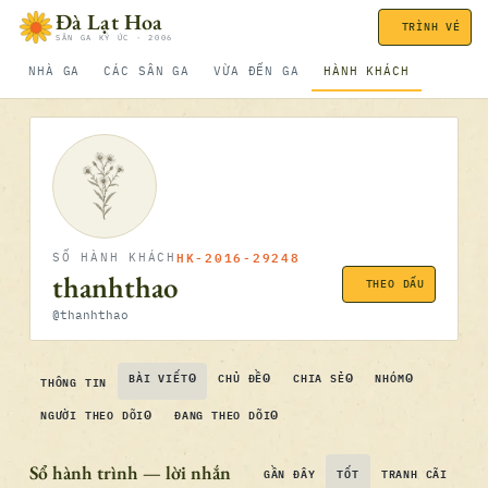
Bỏ qua nội dung
Đà Lạt Hoa
TRÌNH VÉ
SÂN GA KÝ ỨC · 2006
NHÀ GA
CÁC SÂN GA
VỪA ĐẾN GA
HÀNH KHÁCH
HK-2016-29248
SỐ HÀNH KHÁCH
thanhthao
THEO DẤU
@thanhthao
0
0
0
0
BÀI VIẾT
CHỦ ĐỀ
CHIA SẺ
NHÓM
THÔNG TIN
0
0
NGƯỜI THEO DÕI
ĐANG THEO DÕI
Sổ hành trình — lời nhắn
GẦN ĐÂY
TỐT
TRANH CÃI