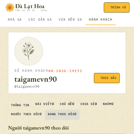
Bỏ qua nội dung
Đà Lạt Hoa
TRÌNH VÉ
SÂN GA KÝ ỨC · 2006
NHÀ GA
CÁC SÂN GA
VỪA ĐẾN GA
HÀNH KHÁCH
HK-2016-29172
SỐ HÀNH KHÁCH
taigamevn90
THEO DẤU
@taigamevn90
0
0
0
0
BÀI VIẾT
CHỦ ĐỀ
CHIA SẺ
NHÓM
THÔNG TIN
0
0
NGƯỜI THEO DÕI
ĐANG THEO DÕI
Người taigamevn90 theo dõi