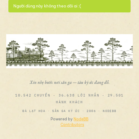
Người dùng này không theo dõi ai :(
Xin nhẹ bước nơi sân ga — tàu ký ức đang đỗ.
10.542 CHUYẾN · 36.638 LỜI NHẮN · 29.501
HÀNH KHÁCH
ĐÀ LẠT HOA · SÂN GA KÝ ỨC · 2006 · NODEBB
Powered by
NodeBB
Contributors