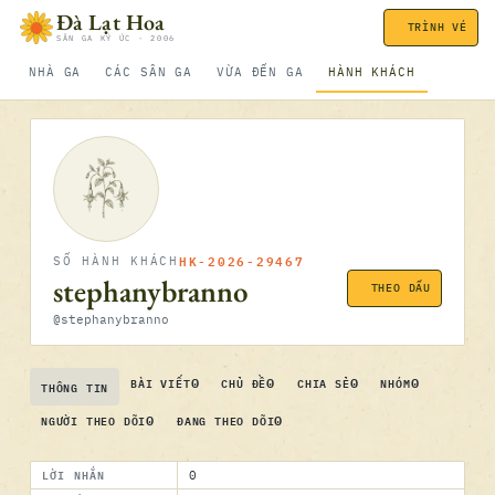
Bỏ qua nội dung
Đà Lạt Hoa
TRÌNH VÉ
SÂN GA KÝ ỨC · 2006
NHÀ GA
CÁC SÂN GA
VỪA ĐẾN GA
HÀNH KHÁCH
HK-2026-29467
SỐ HÀNH KHÁCH
stephanybranno
THEO DẤU
@stephanybranno
0
0
0
0
BÀI VIẾT
CHỦ ĐỀ
CHIA SẺ
NHÓM
THÔNG TIN
0
0
NGƯỜI THEO DÕI
ĐANG THEO DÕI
LỜI NHẮN
0