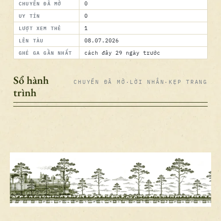
CHUYẾN ĐÃ MỞ
0
UY TÍN
0
LƯỢT XEM THẺ
1
LÊN TÀU
08.07.2026
GHÉ GA GẦN NHẤT
cách đây 29 ngày trước
Sổ hành
CHUYẾN ĐÃ MỞ
·
LỜI NHẮN
·
KẸP TRANG
trình