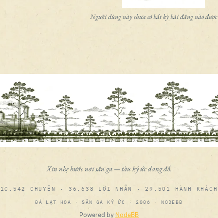
Người dùng này chưa có bất kỳ bài đăng nào được
Xin nhẹ bước nơi sân ga — tàu ký ức đang đỗ.
10.542 CHUYẾN · 36.638 LỜI NHẮN · 29.501 HÀNH KHÁCH
ĐÀ LẠT HOA · SÂN GA KÝ ỨC · 2006 · NODEBB
Powered by
NodeBB