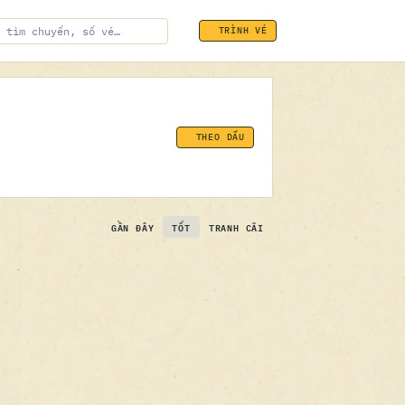
TRÌNH VÉ
THEO DẤU
GẦN ĐÂY
TỐT
TRANH CÃI