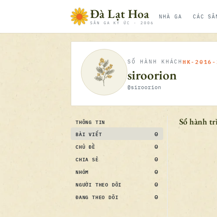
Bỏ qua nội dung
Đà Lạt Hoa
NHÀ GA
CÁC SÂ
SÂN GA KÝ ỨC · 2006
HK-2016-
SỐ HÀNH KHÁCH
siroorion
@siroorion
Sổ hành tr
THÔNG TIN
0
BÀI VIẾT
0
CHỦ ĐỀ
0
CHIA SẺ
0
NHÓM
0
NGƯỜI THEO DÕI
0
ĐANG THEO DÕI