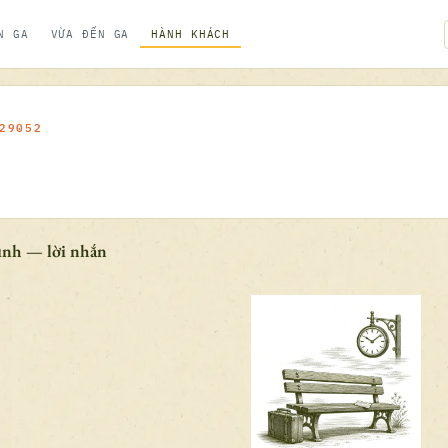
N GA
VỪA ĐẾN GA
HÀNH KHÁCH
29052
ình — lời nhắn