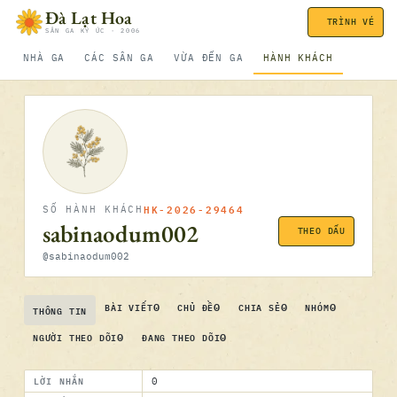
Bỏ qua nội dung
Đà Lạt Hoa
TRÌNH VÉ
SÂN GA KÝ ỨC · 2006
NHÀ GA
CÁC SÂN GA
VỪA ĐẾN GA
HÀNH KHÁCH
HK-2026-29464
SỐ HÀNH KHÁCH
sabinaodum002
THEO DẤU
@sabinaodum002
0
0
0
0
BÀI VIẾT
CHỦ ĐỀ
CHIA SẺ
NHÓM
THÔNG TIN
0
0
NGƯỜI THEO DÕI
ĐANG THEO DÕI
LỜI NHẮN
0