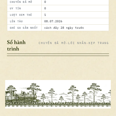
CHUYẾN ĐÃ MỞ
0
UY TÍN
0
LƯỢT XEM THẺ
1
LÊN TÀU
08.07.2026
GHÉ GA GẦN NHẤT
cách đây 28 ngày trước
Sổ hành
CHUYẾN ĐÃ MỞ
·
LỜI NHẮN
·
KẸP TRANG
trình