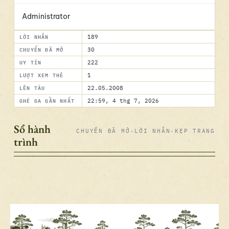
Administrator
LỜI NHẮN
189
CHUYẾN ĐÃ MỞ
30
UY TÍN
222
LƯỢT XEM THẺ
1
LÊN TÀU
22.05.2008
GHÉ GA GẦN NHẤT
22:59, 4 thg 7, 2026
Sổ hành
CHUYẾN ĐÃ MỞ
·
LỜI NHẮN
·
KẸP TRANG
trình