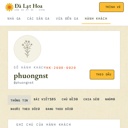
Bỏ qua nội dung
Đà Lạt Hoa
TRÌNH VÉ
SÂN GA KÝ ỨC · 2006
NHÀ GA
CÁC SÂN GA
VỪA ĐẾN GA
HÀNH KHÁCH
HK-2008-0020
SỐ HÀNH KHÁCH
phuongnst
THEO DẤU
@phuongnst
185
30
0
0
BÀI VIẾT
CHỦ ĐỀ
CHIA SẺ
NHÓM
THÔNG TIN
0
0
NGƯỜI THEO DÕI
ĐANG THEO DÕI
GHI CHÚ CỦA HÀNH KHÁCH