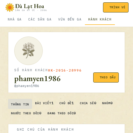
Bỏ qua nội dung
Đà Lạt Hoa
TRÌNH VÉ
SÂN GA KÝ ỨC · 2006
NHÀ GA
CÁC SÂN GA
VỪA ĐẾN GA
HÀNH KHÁCH
HK-2016-28996
SỐ HÀNH KHÁCH
phamyen1986
THEO DẤU
@phamyen1986
1
1
0
0
BÀI VIẾT
CHỦ ĐỀ
CHIA SẺ
NHÓM
THÔNG TIN
0
0
NGƯỜI THEO DÕI
ĐANG THEO DÕI
GHI CHÚ CỦA HÀNH KHÁCH