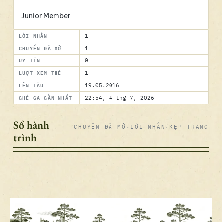
Junior Member
LỜI NHẮN
1
CHUYẾN ĐÃ MỞ
1
UY TÍN
0
LƯỢT XEM THẺ
1
LÊN TÀU
19.05.2016
GHÉ GA GẦN NHẤT
22:54, 4 thg 7, 2026
Sổ hành
CHUYẾN ĐÃ MỞ
·
LỜI NHẮN
·
KẸP TRANG
trình