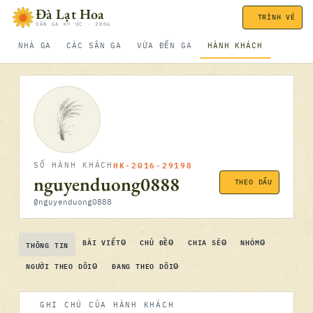
Bỏ qua nội dung
Đà Lạt Hoa
TRÌNH VÉ
SÂN GA KÝ ỨC · 2006
NHÀ GA
CÁC SÂN GA
VỪA ĐẾN GA
HÀNH KHÁCH
HK-2016-29198
SỐ HÀNH KHÁCH
nguyenduong0888
THEO DẤU
@nguyenduong0888
0
0
0
0
BÀI VIẾT
CHỦ ĐỀ
CHIA SẺ
NHÓM
THÔNG TIN
0
0
NGƯỜI THEO DÕI
ĐANG THEO DÕI
GHI CHÚ CỦA HÀNH KHÁCH