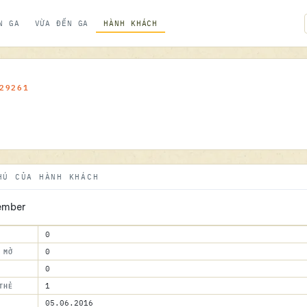
N GA
VỪA ĐẾN GA
HÀNH KHÁCH
29261
HÚ CỦA HÀNH KHÁCH
ember
0
 MỞ
0
0
THẺ
1
05.06.2016