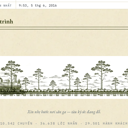
N NHẤT
9:53, 5 thg 6, 2016
trình
Xin nhẹ bước nơi sân ga — tàu ký ức đang đỗ.
10.542 CHUYẾN · 36.638 LỜI NHẮN · 29.501 HÀNH KHÁCH