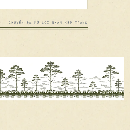
CHUYẾN ĐÃ MỞ
·
LỜI NHẮN
·
KẸP TRANG