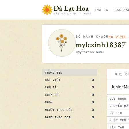
Bỏ qua nội dung
Đà Lạt Hoa
NHÀ GA
CÁC SÂ
SÂN GA KÝ ỨC · 2006
HK-2016-
SỐ HÀNH KHÁCH
mylexinh18387
@mylexinh18387
THÔNG TIN
GHI C
0
BÀI VIẾT
0
CHỦ ĐỀ
Junior M
0
CHIA SẺ
LỜI NHẮN
0
NHÓM
CHUYẾN ĐÃ
0
NGƯỜI THEO DÕI
UY TÍN
0
ĐANG THEO DÕI
LƯỢT XEM 
LÊN TÀU