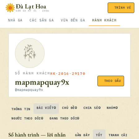
Bỏ qua nội dung
Đà Lạt Hoa
TRÌNH VÉ
SÂN GA KÝ ỨC · 2006
NHÀ GA
CÁC SÂN GA
VỪA ĐẾN GA
HÀNH KHÁCH
HK-2016-29170
SỐ HÀNH KHÁCH
mapmapquay9x
THEO DẤU
@mapmapquay9x
0
0
0
0
BÀI VIẾT
CHỦ ĐỀ
CHIA SẺ
NHÓM
THÔNG TIN
0
0
NGƯỜI THEO DÕI
ĐANG THEO DÕI
Sổ hành trình — lời nhắn
GẦN ĐÂY
TỐT
TRANH CÃI