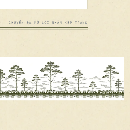
CHUYẾN ĐÃ MỞ
·
LỜI NHẮN
·
KẸP TRANG