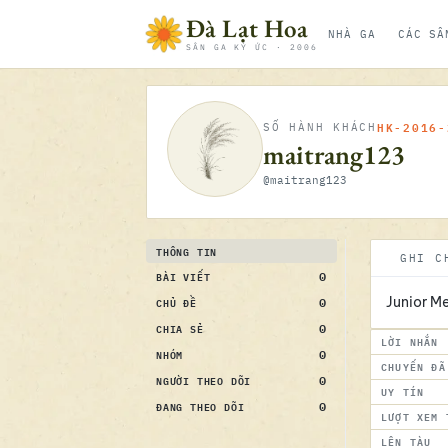
Bỏ qua nội dung
Đà Lạt Hoa
NHÀ GA
CÁC SÂ
SÂN GA KÝ ỨC · 2006
HK-2016-
SỐ HÀNH KHÁCH
maitrang123
@maitrang123
THÔNG TIN
GHI C
0
BÀI VIẾT
0
CHỦ ĐỀ
Junior M
0
CHIA SẺ
LỜI NHẮN
0
NHÓM
CHUYẾN ĐÃ
0
NGƯỜI THEO DÕI
UY TÍN
0
ĐANG THEO DÕI
LƯỢT XEM 
LÊN TÀU