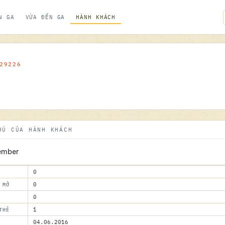
N GA
VỪA ĐẾN GA
HÀNH KHÁCH
29226
HÚ CỦA HÀNH KHÁCH
ember
0
 MỞ
0
0
THẺ
1
04.06.2016