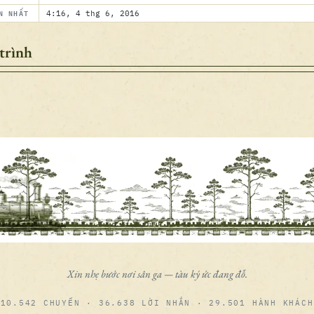
N NHẤT
4:16, 4 thg 6, 2016
trình
Xin nhẹ bước nơi sân ga — tàu ký ức đang đỗ.
10.542 CHUYẾN · 36.638 LỜI NHẮN · 29.501 HÀNH KHÁCH