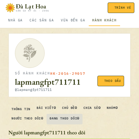
Bỏ qua nội dung
Đà Lạt Hoa
TRÌNH VÉ
SÂN GA KÝ ỨC · 2006
NHÀ GA
CÁC SÂN GA
VỪA ĐẾN GA
HÀNH KHÁCH
HK-2016-29057
SỐ HÀNH KHÁCH
lapmangfpt711711
THEO DẤU
@lapmangfpt711711
0
0
0
0
BÀI VIẾT
CHỦ ĐỀ
CHIA SẺ
NHÓM
THÔNG TIN
0
0
NGƯỜI THEO DÕI
ĐANG THEO DÕI
Người lapmangfpt711711 theo dõi