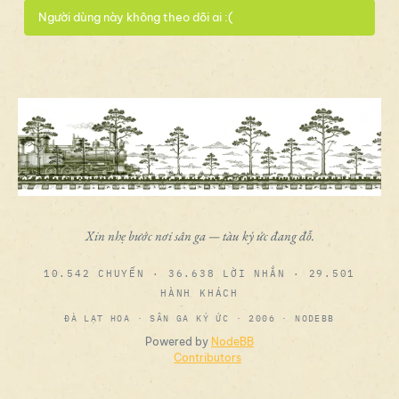
Người dùng này không theo dõi ai :(
Xin nhẹ bước nơi sân ga — tàu ký ức đang đỗ.
10.542 CHUYẾN · 36.638 LỜI NHẮN · 29.501
HÀNH KHÁCH
ĐÀ LẠT HOA · SÂN GA KÝ ỨC · 2006 · NODEBB
Powered by
NodeBB
Contributors