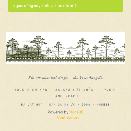
Người dùng này không theo dõi ai :(
Xin nhẹ bước nơi sân ga — tàu ký ức đang đỗ.
10.542 CHUYẾN · 36.638 LỜI NHẮN · 29.501
HÀNH KHÁCH
ĐÀ LẠT HOA · SÂN GA KÝ ỨC · 2006 · NODEBB
Powered by
NodeBB
Contributors