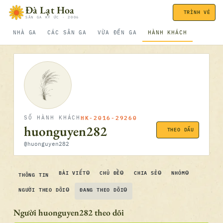
Bỏ qua nội dung
Đà Lạt Hoa
TRÌNH VÉ
SÂN GA KÝ ỨC · 2006
NHÀ GA
CÁC SÂN GA
VỪA ĐẾN GA
HÀNH KHÁCH
HK-2016-29260
SỐ HÀNH KHÁCH
huonguyen282
THEO DẤU
@huonguyen282
0
0
0
0
BÀI VIẾT
CHỦ ĐỀ
CHIA SẺ
NHÓM
THÔNG TIN
0
0
NGƯỜI THEO DÕI
ĐANG THEO DÕI
Người huonguyen282 theo dõi