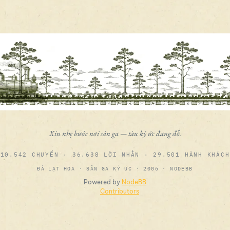
Xin nhẹ bước nơi sân ga — tàu ký ức đang đỗ.
10.542 CHUYẾN · 36.638 LỜI NHẮN · 29.501 HÀNH KHÁCH
ĐÀ LẠT HOA · SÂN GA KÝ ỨC · 2006 · NODEBB
Powered by
NodeBB
Contributors