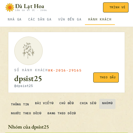
Bỏ qua nội dung
Đà Lạt Hoa
TRÌNH VÉ
SÂN GA KÝ ỨC · 2006
NHÀ GA
CÁC SÂN GA
VỪA ĐẾN GA
HÀNH KHÁCH
HK-2016-29165
SỐ HÀNH KHÁCH
dpsist25
THEO DẤU
@dpsist25
0
0
0
0
BÀI VIẾT
CHỦ ĐỀ
CHIA SẺ
NHÓM
THÔNG TIN
0
0
NGƯỜI THEO DÕI
ĐANG THEO DÕI
Nhóm của dpsist25