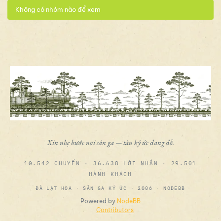
Không có nhóm nào để xem
Xin nhẹ bước nơi sân ga — tàu ký ức đang đỗ.
10.542 CHUYẾN · 36.638 LỜI NHẮN · 29.501
HÀNH KHÁCH
ĐÀ LẠT HOA · SÂN GA KÝ ỨC · 2006 · NODEBB
Powered by
NodeBB
Contributors