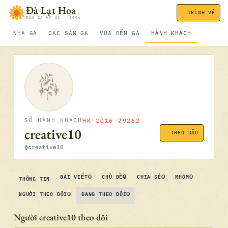
Bỏ qua nội dung
Đà Lạt Hoa
TRÌNH VÉ
SÂN GA KÝ ỨC · 2006
NHÀ GA
CÁC SÂN GA
VỪA ĐẾN GA
HÀNH KHÁCH
HK-2016-29262
SỐ HÀNH KHÁCH
creative10
THEO DẤU
@creative10
0
0
0
0
BÀI VIẾT
CHỦ ĐỀ
CHIA SẺ
NHÓM
THÔNG TIN
0
0
NGƯỜI THEO DÕI
ĐANG THEO DÕI
Người creative10 theo dõi