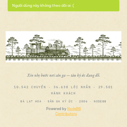
Người dùng này không theo dõi ai :(
Xin nhẹ bước nơi sân ga — tàu ký ức đang đỗ.
10.542 CHUYẾN · 36.638 LỜI NHẮN · 29.501
HÀNH KHÁCH
ĐÀ LẠT HOA · SÂN GA KÝ ỨC · 2006 · NODEBB
Powered by
NodeBB
Contributors