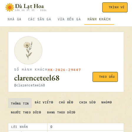
Bỏ qua nội dung
Đà Lạt Hoa
TRÌNH VÉ
SÂN GA KÝ ỨC · 2006
NHÀ GA
CÁC SÂN GA
VỪA ĐẾN GA
HÀNH KHÁCH
HK-2026-29447
SỐ HÀNH KHÁCH
clarenceteel68
THEO DẤU
@clarenceteel68
0
0
0
0
BÀI VIẾT
CHỦ ĐỀ
CHIA SẺ
NHÓM
THÔNG TIN
0
0
NGƯỜI THEO DÕI
ĐANG THEO DÕI
LỜI NHẮN
0