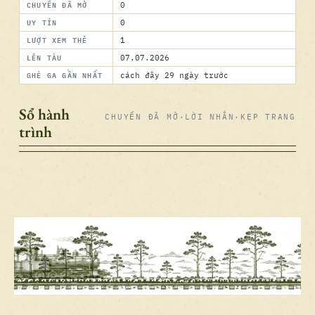
CHUYẾN ĐÃ MỞ
0
UY TÍN
0
LƯỢT XEM THẺ
1
LÊN TÀU
07.07.2026
GHÉ GA GẦN NHẤT
cách đây 29 ngày trước
Sổ hành
CHUYẾN ĐÃ MỞ
·
LỜI NHẮN
·
KẸP TRANG
trình