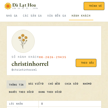
Bỏ qua nội dung
Đà Lạt Hoa
TRÌNH VÉ
SÂN GA KÝ ỨC · 2006
NHÀ GA
CÁC SÂN GA
VỪA ĐẾN GA
HÀNH KHÁCH
HK-2026-29435
SỐ HÀNH KHÁCH
christinhorrel
THEO DẤU
@christinhorrel
0
0
0
0
BÀI VIẾT
CHỦ ĐỀ
CHIA SẺ
NHÓM
THÔNG TIN
0
0
NGƯỜI THEO DÕI
ĐANG THEO DÕI
LỜI NHẮN
0