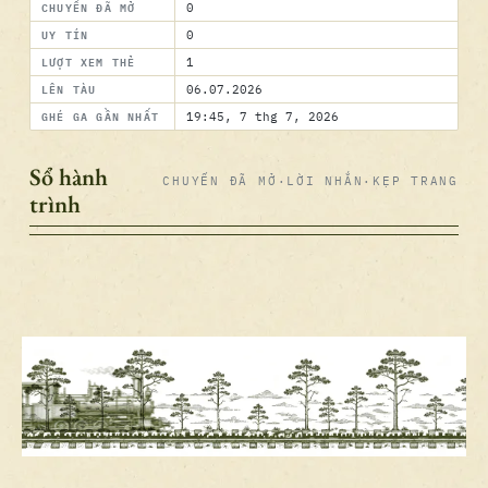
CHUYẾN ĐÃ MỞ
0
UY TÍN
0
LƯỢT XEM THẺ
1
LÊN TÀU
06.07.2026
GHÉ GA GẦN NHẤT
19:45, 7 thg 7, 2026
Sổ hành
CHUYẾN ĐÃ MỞ
·
LỜI NHẮN
·
KẸP TRANG
trình