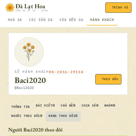
Bỏ qua nội dung
Đà Lạt Hoa
TRÌNH VÉ
SÂN GA KÝ ỨC · 2006
NHÀ GA
CÁC SÂN GA
VỪA ĐẾN GA
HÀNH KHÁCH
HK-2016-29110
SỐ HÀNH KHÁCH
Baci2020
THEO DẤU
@Baci2020
0
0
0
0
BÀI VIẾT
CHỦ ĐỀ
CHIA SẺ
NHÓM
THÔNG TIN
0
0
NGƯỜI THEO DÕI
ĐANG THEO DÕI
Người Baci2020 theo dõi