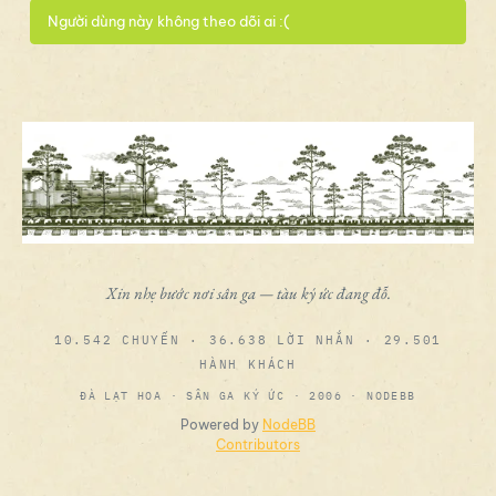
Người dùng này không theo dõi ai :(
Xin nhẹ bước nơi sân ga — tàu ký ức đang đỗ.
10.542 CHUYẾN · 36.638 LỜI NHẮN · 29.501
HÀNH KHÁCH
ĐÀ LẠT HOA · SÂN GA KÝ ỨC · 2006 · NODEBB
Powered by
NodeBB
Contributors