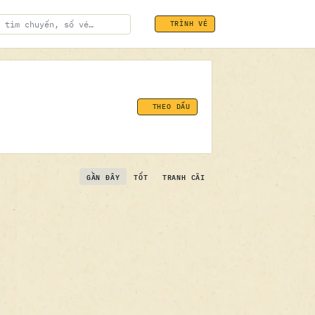
TRÌNH VÉ
THEO DẤU
GẦN ĐÂY
TỐT
TRANH CÃI