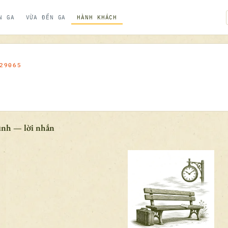
N GA
VỪA ĐẾN GA
HÀNH KHÁCH
29065
ình — lời nhắn