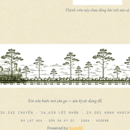
Thành viên này chưa đăng bài viết nào cả.
Xin nhẹ bước nơi sân ga — tàu ký ức đang đỗ.
10.542 CHUYẾN · 36.638 LỜI NHẮN · 29.501 HÀNH KHÁCH
ĐÀ LẠT HOA · SÂN GA KÝ ỨC · 2006 · NODEBB
Powered by
NodeBB