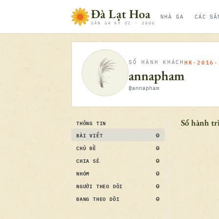
Bỏ qua nội dung
Đà Lạt Hoa
NHÀ GA
CÁC SÂ
SÂN GA KÝ ỨC · 2006
HK-2016-
SỐ HÀNH KHÁCH
annapham
@annapham
Sổ hành tr
THÔNG TIN
0
BÀI VIẾT
0
CHỦ ĐỀ
0
CHIA SẺ
0
NHÓM
0
NGƯỜI THEO DÕI
0
ĐANG THEO DÕI