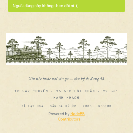
Người dùng này không theo dõi ai :(
Xin nhẹ bước nơi sân ga — tàu ký ức đang đỗ.
10.542 CHUYẾN · 36.638 LỜI NHẮN · 29.501
HÀNH KHÁCH
ĐÀ LẠT HOA · SÂN GA KÝ ỨC · 2006 · NODEBB
Powered by
NodeBB
Contributors