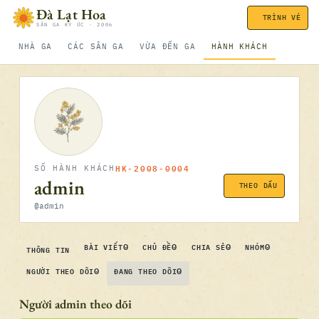
Bỏ qua nội dung
Đà Lạt Hoa
TRÌNH VÉ
SÂN GA KÝ ỨC · 2006
NHÀ GA
CÁC SÂN GA
VỪA ĐẾN GA
HÀNH KHÁCH
HK-2008-0004
SỐ HÀNH KHÁCH
admin
THEO DẤU
@admin
0
0
0
0
BÀI VIẾT
CHỦ ĐỀ
CHIA SẺ
NHÓM
THÔNG TIN
0
0
NGƯỜI THEO DÕI
ĐANG THEO DÕI
Người admin theo dõi