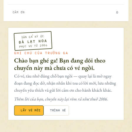
0
CẢM ƠN
SÂN GA KÝ ỨC
ĐÀ LẠT HOA
PHỤC VỤ TỪ 2006
GHI CHÚ CỦA TRƯỞNG GA
Chào bạn ghé ga! Bạn đang dõi theo
chuyến này mà chưa có vé ngồi.
Có vé, tàu nhớ đúng chỗ bạn ngồi — quay lại là mở ngay
đoạn đang đọc dở, nhận nhắn khi toa có lời mới, lưu những
chuyến yêu thích và gửi lời cảm ơn cho hành khách khác.
Thêm lời của bạn, chuyến này lại rôm rả như thuở 2006.
LẤY VÉ MỚI
TRÌNH VÉ