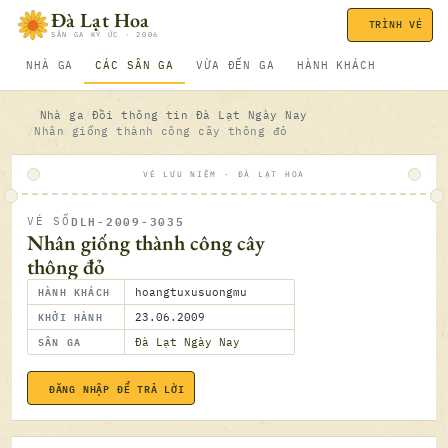
Bỏ qua nội dung
Đà Lạt Hoa
TRÌNH VÉ
SÂN GA KÝ ỨC · 2006
NHÀ GA
CÁC SÂN GA
VỪA ĐẾN GA
HÀNH KHÁCH
Nhà ga
Đồi thông tin
Đà Lạt Ngày Nay
Nhân giống thành công cây thông đỏ
VÉ LƯU NIỆM · ĐÀ LẠT HOA
DLH-2009-3035
VÉ SỐ
ĐÃ SOÁ
Nhân giống thành công cây
thông đỏ
HÀNH KHÁCH
hoangtuxusuongmu
KHỞI HÀNH
23.06.2009
SÂN GA
Đà Lạt Ngày Nay
ĐĂNG NHẬP ĐỂ TRẢ LỜI
23.06.2