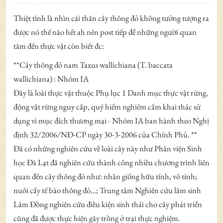
Ngoại tuyến
Thiệt tình là nhìn cái thân cây thông đỏ không tưởng tượng ra
được nó thế nào hết ah nên post tiếp để những người quan
tâm đến thực vật còn biết đc:
**Cây thông đỏ nam Taxus wallichiana (T. baccata
wallichiana) : Nhóm IA
Đây là loài thực vật thuộc Phụ lục 1 Danh mục thực vật rừng,
động vật rừng nguy cấp, quý hiếm nghiêm cấm khai thác sử
dụng vì mục đích thương mại - Nhóm IA ban hành theo Nghị
định 32/2006/NĐ-CP ngày 30-3-2006 của Chính Phủ. **
Đã có những nghiên cứu về loài cây này như Phân viện Sinh
học Đà Lạt đã nghiên cứu thành công nhiều chương trình liên
quan đến cây thông đỏ như: nhân giống hữu tính, vô tính;
nuôi cấy tế bào thông đỏ…; Trung tâm Nghiên cứu lâm sinh
Lâm Đồng nghiên cứu điều kiện sinh thái cho cây phát triển
cũng đã được thực hiện gây trồng ở trại thực nghiệm.