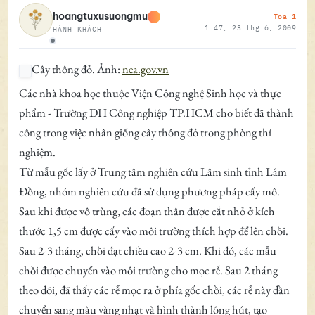
Toa 1
hoangtuxusuongmu
1:47, 23 thg 6, 2009
HÀNH KHÁCH
Ngoại tuyến
Cây thông đỏ. Ảnh:
nea.gov.vn
Các nhà khoa học thuộc Viện Công nghệ Sinh học và thực
phẩm - Trường ĐH Công nghiệp TP.HCM cho biết đã thành
công trong việc nhân giống cây thông đỏ trong phòng thí
nghiệm.
Từ mẫu gốc lấy ở Trung tâm nghiên cứu Lâm sinh tỉnh Lâm
Đồng, nhóm nghiên cứu đã sử dụng phương pháp cấy mô.
Sau khi được vô trùng, các đoạn thân được cắt nhỏ ở kích
thước 1,5 cm được cấy vào môi trường thích hợp để lên chồi.
Sau 2-3 tháng, chồi đạt chiều cao 2-3 cm. Khi đó, các mẫu
chồi được chuyển vào môi trường cho mọc rễ. Sau 2 tháng
theo dõi, đã thấy các rễ mọc ra ở phía gốc chồi, các rễ này dần
chuyển sang màu vàng nhạt và hình thành lông hút, tạo