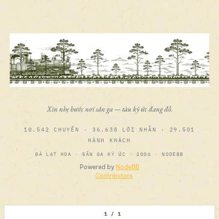
Xin nhẹ bước nơi sân ga — tàu ký ức đang đỗ.
10.542 CHUYẾN · 36.638 LỜI NHẮN · 29.501
HÀNH KHÁCH
ĐÀ LẠT HOA · SÂN GA KÝ ỨC · 2006 · NODEBB
Powered by
NodeBB
Contributors
1 / 1