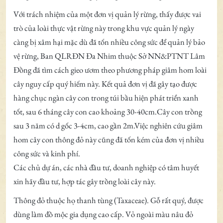
Với trách nhiệm của một đơn vị quản lý rừng, thấy được vai
trò của loài thực vật rừng này trong khu vực quản lý ngày
càng bị xâm hại mặc dù đã tốn nhiều công sức để quản lý bảo
vệ rừng, Ban QLRĐN Đa Nhim thuộc Sở NN&PTNT Lâm
Đồng đã tìm cách gieo ươm theo phương pháp giâm hom loài
cây nguy cấp quý hiếm này. Kết quả đơn vị đã gây tạo được
hàng chục ngàn cây con trong túi bầu hiện phát triển xanh
tốt, sau 6 tháng cây con cao khoảng 30-40cm.Cây con trồng
sau 3 năm có d gốc 3-4cm, cao gần 2m.Việc nghiên cứu giâm
hom cây con thông đỏ này cũng đã tốn kém của đơn vị nhiều
công sức và kinh phí.
Các chủ dự án, các nhà đầu tư, doanh nghiệp có tâm huyết
xin hãy đầu tư, hợp tác gây trồng loài cây này.
Thông đỏ thuộc họ thanh tùng (Taxaceae). Gỗ rất quý, được
dùng làm đồ mộc gia dụng cao cấp. Vỏ ngoài màu nâu đỏ