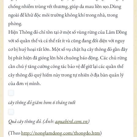
chống nhiễm trùng vết thương, giúp da mau liền sẹo.Dùng
ngoài để khử độc môi trường không khí trong nhà, trong
phòng.
Hiện Thông đỏ chỉ tồn tại ở một số vùng rừng của Lâm Đồng
với số quần thể và cá thể rất ít và cũng đang đối diện với nguy
cơ bị huỷ hoại rất lớn. Một số vụ chặt hạ cây thông đỏ gần đây
bị phát hiện đã gióng lên hồi chuông báo động. Các chủ rừng
cần chú ý tăng cường công tác bảo vệ để giữ lại các quần thể
cây thông đỏ quý hiếm này trong tự nhiên ở địa bàn quản lý
của đơn vị mình.
cây thông đỏ giâm hom 6 tháng tuổi
Quả cây thông đỏ. (Ảnh:
aquabird.com.vn
)
(Theo
http://nonglamdong.com/thongdo.htm
)