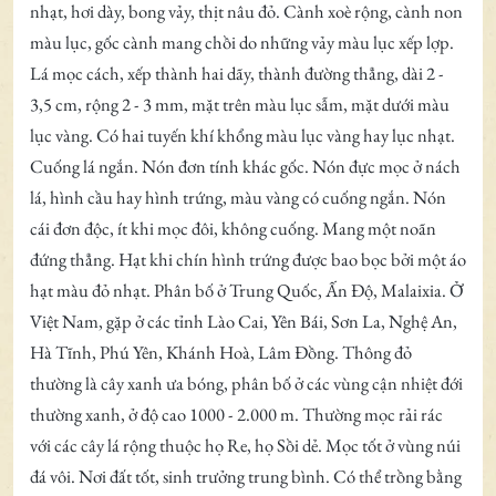
nhạt, hơi dày, bong vảy, thịt nâu đỏ. Cành xoè rộng, cành non
màu lục, gốc cành mang chồi do những vảy màu lục xếp lợp.
Lá mọc cách, xếp thành hai dãy, thành đường thẳng, dài 2 -
3,5 cm, rộng 2 - 3 mm, mặt trên màu lục sẫm, mặt dưới màu
lục vàng. Có hai tuyến khí khổng màu lục vàng hay lục nhạt.
Cuống lá ngắn. Nón đơn tính khác gốc. Nón đực mọc ở nách
lá, hình cầu hay hình trứng, màu vàng có cuống ngắn. Nón
cái đơn độc, ít khi mọc đôi, không cuống. Mang một noãn
đứng thẳng. Hạt khi chín hình trứng được bao bọc bởi một áo
hạt màu đỏ nhạt. Phân bố ở Trung Quốc, Ấn Độ, Malaixia. Ở
Việt Nam, gặp ở các tỉnh Lào Cai, Yên Bái, Sơn La, Nghệ An,
Hà Tĩnh, Phú Yên, Khánh Hoà, Lâm Đồng. Thông đỏ
thường là cây xanh ưa bóng, phân bố ở các vùng cận nhiệt đới
thường xanh, ở độ cao 1000 - 2.000 m. Thường mọc rải rác
với các cây lá rộng thuộc họ Re, họ Sồi dẻ. Mọc tốt ở vùng núi
đá vôi. Nơi đất tốt, sinh trưởng trung bình. Có thể trồng bằng